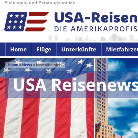
Buchungs- und Beratungshotline:
Home
Flüge
Unterkünfte
Mietfahrze
»
»
Home
News
Newsübersicht
USA Reisenew