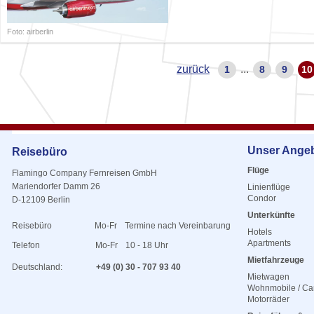
Foto: airberlin
zurück
...
1
8
9
10
Unser Ange
Reisebüro
Flüge
Flamingo Company Fernreisen GmbH
Mariendorfer Damm 26
Linienflüge
Condor
D-12109 Berlin
Unterkünfte
Reisebüro
Mo-Fr
Termine nach Vereinbarung
Hotels
Apartments
Telefon
Mo-Fr
10 - 18 Uhr
Mietfahrzeuge
Deutschland:
+49 (0) 30 - 707 93 40
Mietwagen
Wohnmobile / C
Motorräder