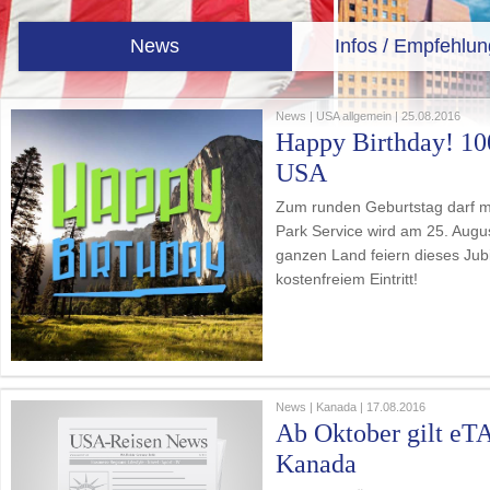
News
Infos / Empfehlu
News | USA allgemein | 25.08.2016
Happy Birthday! 100
USA
Zum runden Geburtstag darf ma
Park Service wird am 25. Augus
ganzen Land feiern dieses Ju
kostenfreiem Eintritt!
News | Kanada | 17.08.2016
Ab Oktober gilt eTA
Kanada