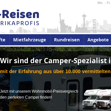
Mo. - Fr
fte
Mietfahrzeuge
Rundreisen
Angebote
Mehr Vermieter, mehr Auswahl
Bei uns wird Ihnen die Mietwagensuche leicht
Nutzen Sie unseren Mietwagen Preisvergleich und finden Sie
den perfekten Mietwagen für Ihren individuellen Roadtrip
zu den schönsten Orten der USA.