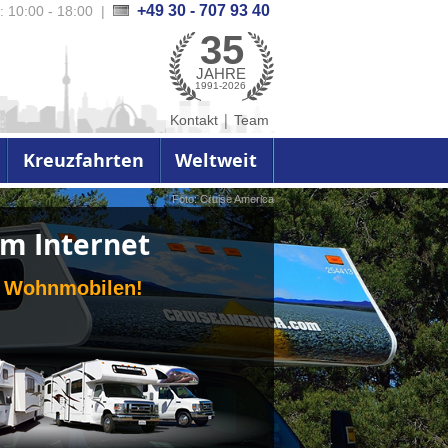
+49 30 - 707 93 40
.: 10:00 - 18:00
|
35
JAHRE
1991-2026
|
Kontakt
Team
Kreuzfahrten
Weltweit
, beste Preise!
 gemacht.