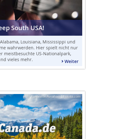
eep South USA!
Alabama, Louisiana, Mississippi und
me wahrwerden. Hier spielt nicht nur
er meistbesuchte US-Nationalpark,
nd vieles mehr.
Weiter
© Kushnirov Avraham | Fotolia.com