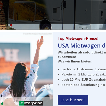
Jetzt buchen und Amerikas Straßen erobern!
© travnikovstudio | stock.adobe.com
Top Mietwagen-Preise!
USA Mietwagen di
Wir arbeiten ab sofort direkt 
zusammen!
Was wir Ihnen bieten:
bei Alamo USA immer
1 Zusat
Pakete mit 2 Mio Euro Zusatz
auch
10 Mio EUR Zusatzhaft
kostenlose Stornierung
bis 
Jetzt buchen!