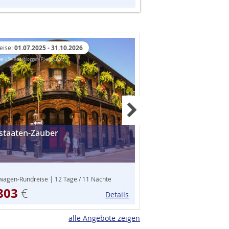
eise:
01.07.2025 - 31.10.2026
Abreise:
25.11.2024 - 2
Quelle: drubig-photo - Fotolia.com
 � USA-Reiseblogger - Pixabay.com
staaten-Zauber
Next
Christmas-Shoppin
wagen-Rundreise | 12 Tage / 11 Nächte
Städtereise | 6 Tage / 5
803
929
€
€
Details
ab
alle Angebote zeigen