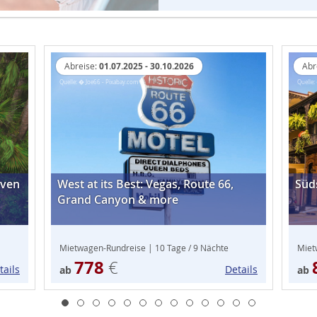
Abreise:
01.07.2025 - 30.10.2026
Abr
Quelle: � Joe66 - Pixabay.com
Quelle:
oven
West at its Best: Vegas, Route 66,
Süd
Grand Canyon & more
Mietwagen-Rundreise | 10 Tage / 9 Nächte
Miet
778
€
tails
Details
ab
ab