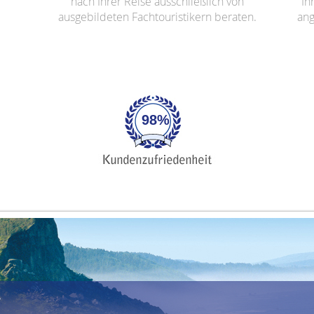
nach Ihrer Reise ausschließlich von
Ih
ausgebildeten Fachtouristikern beraten.
ang
98%
r