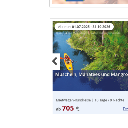
Abreise:
01.07.2025 - 31.10.2026
Quelle: - � Fort Myers - Islands, Beaches and Neighborhoods
Previous
Muscheln, Manatees und Mangr
Mietwagen-Rundreise | 10 Tage / 9 Nächte
705
€
De
ab