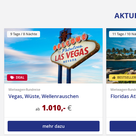
AKTUE
9 Tage / 8 Nächte
11 Tage / 10 N
DEAL
BESTSELLER
© somchaij |
Mietwagen-Rundreise
Mietwagen-Rundr
Vegas, Wüste, Wellenrauschen
Floridas A
1.010,-
€
ab
mehr dazu