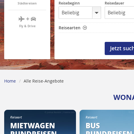
Reisebeginn
Reisedauer
Städtereisen
+
Fly & Drive
Reisearten
Home
Alle Reise-Angebote
WONA
© Joshua Resnick | Fotolia.com
© Pgi
Reiseart
Reiseart
MIETWAGEN
BUS
RUNDREISEN
RUNDREISEN