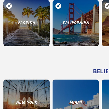
FLORIDA
KALIFORNIEN
© Ventdusud | Dreamstime.com
© lunamarina | Fotolia.com
BELIE
NEW YORK
MIAMI