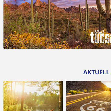
AKTUELL
© entradaphotography | Unsplash.com
© Nick F