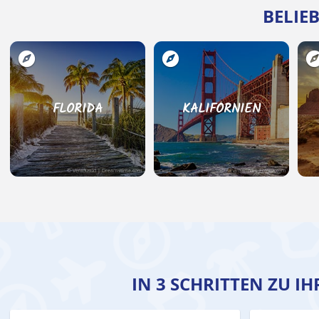
BELIE
FLORIDA
KALIFORNIEN
© Ventdusud | Dreamstime.com
© lunamarina | Fotolia.com
IN 3 SCHRITTEN ZU I