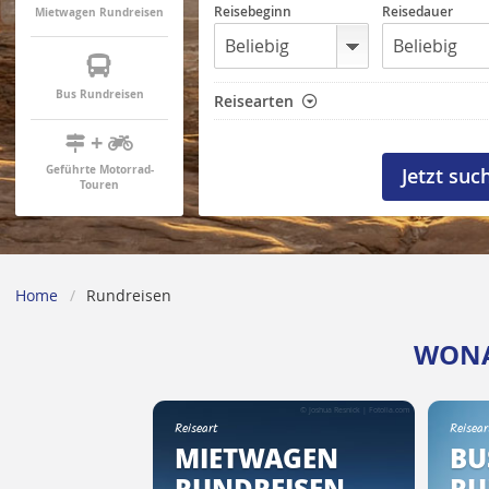
Reisebeginn
Reisedauer
Mietwagen Rundreisen
Bus Rundreisen
Reisearten
+
Geführte Motorrad-
Touren
Home
Rundreisen
WONA
© Joshua Resnick | Fotolia.com
Reiseart
Reisear
MIETWAGEN
BU
RUNDREISEN
RU