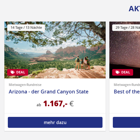
AK
14 Tage / 13 Nächte
29 Tage / 28 N
DEAL
DEAL
|
Mietwagen-Rundreise
Mietwagen-Rundr
Arizona - der Grand Canyon State
Best of the
1.167,-
€
ab
mehr dazu