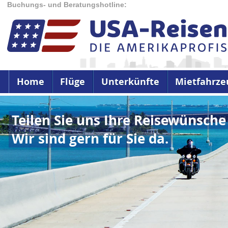
Buchungs- und Beratungshotline:
Home
Flüge
Unterkünfte
Mietfahrze
Teilen Sie uns Ihre Reisewünsche
Wir sind gern für Sie da.