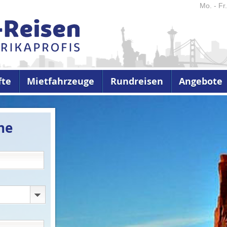
Mo. - Fr
fte
Mietfahrzeuge
Rundreisen
Angebote
he