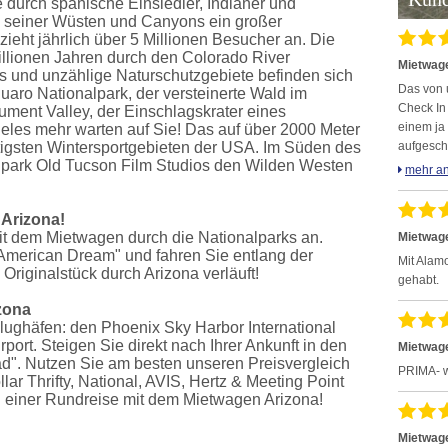
e durch spanische Einsiedler, Indianer und
d seiner Wüsten und Canyons ein großer
eht jährlich über 5 Millionen Besucher an. Die
Millionen Jahren durch den Colorado River
Mietwage
s und unzählige Naturschutzgebiete befinden sich
Das von 
uaro Nationalpark, der versteinerte Wald im
Check In
ument Valley, der Einschlagskrater eines
einem ja
ieles mehr warten auf Sie! Das auf über 2000 Meter
tigsten Wintersportgebieten der USA. Im Süden des
aufgesch
park Old Tucson Film Studios den Wilden Westen
mehr a
 Arizona!
mit dem Mietwagen durch die Nationalparks an.
Mietwage
"American Dream" und fahren Sie entlang der
Mit Alam
riginalstück durch Arizona verläuft!
gehabt.
zona
 Flughäfen: den Phoenix Sky Harbor International
rport. Steigen Sie direkt nach Ihrer Ankunft in den
Mietwage
ad". Nutzen Sie am besten unseren Preisvergleich
PRIMA- w
ar Thrifty, National, AVIS, Hertz & Meeting Point
 einer Rundreise mit dem Mietwagen Arizona!
Mietwage