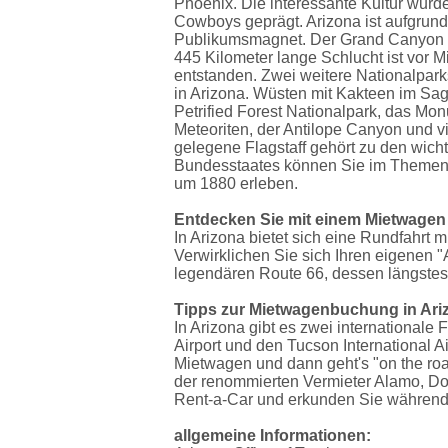
Phoenix. Die interessante Kultur wurd
Cowboys geprägt. Arizona ist aufgrun
Publikumsmagnet. Der Grand Canyon zi
445 Kilometer lange Schlucht ist vor 
entstanden. Zwei weitere Nationalpark
in Arizona. Wüsten mit Kakteen im Sag
Petrified Forest Nationalpark, das Mon
Meteoriten, der Antilope Canyon und v
gelegene Flagstaff gehört zu den wich
Bundesstaates können Sie im Themen
um 1880 erleben.
Entdecken Sie mit einem Mietwagen
In Arizona bietet sich eine Rundfahrt 
Verwirklichen Sie sich Ihren eigenen 
legendären Route 66, dessen längstes O
Tipps zur Mietwagenbuchung in Ari
In Arizona gibt es zwei internationale
Airport und den Tucson International Ai
Mietwagen und dann geht's "on the ro
der renommierten Vermieter Alamo, Doll
Rent-a-Car und erkunden Sie während
allgemeine Informationen: