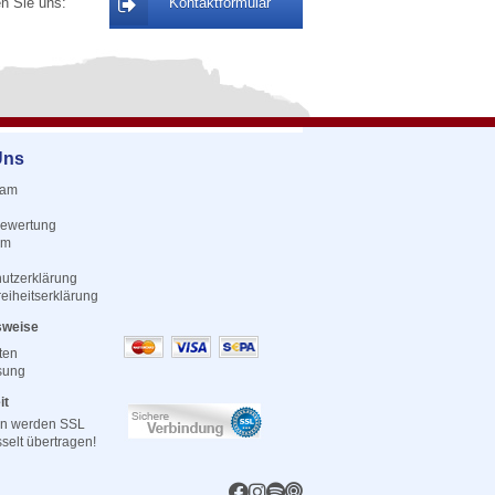
n Sie uns:
Kontaktformular
Uns
eam
ewertung
um
utzerklärung
reiheitserklärung
sweise
ten
sung
it
en werden SSL
sselt übertragen!