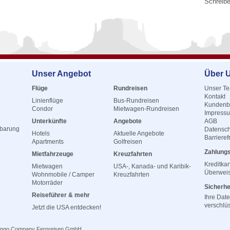
Schreibe
Unser Angebot
Über 
Flüge
Rundreisen
Unser T
Kontakt
Linienflüge
Bus-Rundreisen
Kundenb
Condor
Mietwagen-Rundreisen
Impress
Unterkünfte
Angebote
AGB
nbarung
Datensch
Hotels
Aktuelle Angebote
Barrieref
Apartments
Golfreisen
Zahlung
Mietfahrzeuge
Kreuzfahrten
Kreditkar
Mietwagen
USA-, Kanada- und Karibik-
Überwei
Wohnmobile / Camper
Kreuzfahrten
Motorräder
Sicherhe
Reiseführer & mehr
Ihre Dat
verschlü
Jetzt die USA entdecken!
amingo Company Fernreisen GmbH