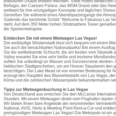
exklusiven Urlaub erleben möchten. Viele Hotels bestechen du
Bellagio, der Caesars Palace, das MGM Grand oder das New
weltweit für ihre einzigartigen Konzepte und täglichen Shows
Genießen Sie während eines Abendspaziergangs die Atmosph
Südende das berühmte Schild "Welcome to Fabulous Las Ve
steht. Auf dem 350 Meter hohen Stratosphere Tower genießen 
die Spielermetropole.
Entdecken Sie mit einem Mietwagen Las Vegas!
Die weitläufige Wüstenstadt lässt sich bequem mit einem M
Sie auch die benachbarten Nationalparks! Bei einem Ausflu
Sie die weltbekannte Schlucht, die am besten vom Skywalk a
Valley erwartet Sie eine sehr heiße und trockene Mondlandscha
sollten Sie unbedingt an Wasser und Sonnencreme denken. O
hektischen Stadtgeschehen, um am Hoover Staudamm den g
besichtigen. Der Lake Mead ist von enormer Bedeutung für N
erzeugt den Hauptteil des Wasserbedarfs von Las Vegas, der
Klima und die zahlreichen Wasserspiele bekanntermaßen sehr
Tipps zur Mietwagenbuchung in Las Vegas
Von Deutschland aus erreichen Sie den McCarran Internationa
Stunden. Mit einem Mietwagen direkt vom Flughafen starten Si
Wir bieten Ihnen faire Angebote der renommierten Vermieterfi
National, AVIS, Hertz & Meeting Point Rent-a-Car und entdec
preisgünstigen Mietwagen Las Vegas! Die Metropole ist ein g