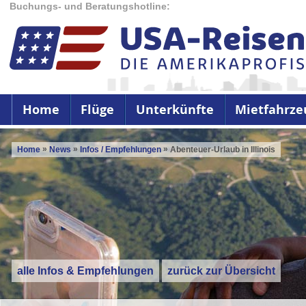
Buchungs- und Beratungshotline:
Home
Flüge
Unterkünfte
Mietfahrze
»
»
»
Home
News
Infos / Empfehlungen
Abenteuer-Urlaub in Illinois
alle Infos & Empfehlungen
zurück zur Übersicht