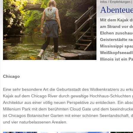
Infos / Empfehlungen | I
Abenteuer
Mit dem Kajak d
am Strand vor d
Elchen zuschaue
Geisterstädte r
Mississippi spa
Weißkopfseeadle
Illinois ist ein 
Chicago
Eine sehr besondere Art die Geburtsstadt des Wolkenkratzers zu erk
Kajak auf dem Chicago River durch gewaltige Hochhaus-Schluchten gib
Architektur aus einer völlig neuen Perspektive zu entdecken. Ein abs
Millenium Park mit dem berühmten Cloud Gate und dem beeindrucke
ist Chicagos Botanischer Garten mit einer schönen Seenlandschaft, d
und vier naturbelassenen Arealen.