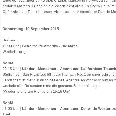
Ende der sechziger Jahre trieb Charles Manson in Hollywood sein Unwe
brutalen Morden. Er beging sie jedoch nicht allein. In einem Haus im 
Opfer nicht zur Ruhe kommen. Aber auch im Versteck der Familie Ma
Donnerstag, 10.September 2015
History
16:00 Uhr |
Geheimakte Amerika - Die Mafia
Wiederholung
Nord3
20:15 Uhr |
Länder - Menschen – Abenteuer: Kaliforniens Traumk
Südlich von San Francisco führt der Highway No. 1 an einer schroffen 
Landschaft ist hier nur dünn besiedelt. Aber die Anwohner schützen ih
weshalb sich Reisenden nicht die gesamte Schönheit zeigt…
(Wiederholung am Freitag um 15:15 Uhr)
Nord3
21:00 Uhr |
Länder - Menschen – Abenteuer: Der wilde Westen zu
Trail