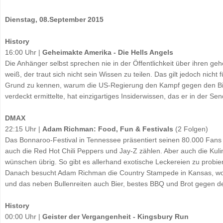
Dienstag, 08.September 2015
History
16:00 Uhr |
Geheimakte Amerika - Die Hells Angels
Die Anhänger selbst sprechen nie in der Öffentlichkeit über ihren g
weiß, der traut sich nicht sein Wissen zu teilen. Das gilt jedoch nicht
Grund zu kennen, warum die US-Regierung den Kampf gegen den Bike
verdeckt ermittelte, hat einzigartiges Insiderwissen, das er in der Send
DMAX
22:15 Uhr |
Adam Richman: Food, Fun & Festivals
(2 Folgen)
Das Bonnaroo-Festival in Tennessee präsentiert seinen 80.000 Fans j
auch die Red Hot Chili Peppers und Jay-Z zählen. Aber auch die Kulina
wünschen übrig. So gibt es allerhand exotische Leckereien zu probie
Danach besucht Adam Richman die Country Stampede in Kansas, wo 
und das neben Bullenreiten auch Bier, bestes BBQ und Brot gegen d
History
00:00 Uhr |
Geister der Vergangenheit - Kingsbury Run