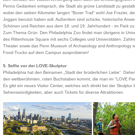
Penns Gedanken entsprach, die Stadt als grüne Landstadt zu gestalt
wobei den sieben Kilometer langen "Boxer Trail" wohl Joe Frazier, d
Joggen benutzt haben soll. Außerdem sind schicke, historische Anw
Schönen und Reichen aus dem 18. und 19. Jahrhundert - im Park zu 
Zum Thema Grün: Den Philadelphia Zoo findet man übrigens in Univers
des Rittenhouse Square mit sechs Colleges und Universitäten. Zahlr
Theater sowie das Penn Museum of Archaeology and Anthropology w
Food-Trucks auf dem Campus ausprobieren!
5. Selfie vor der LOVE-Skulptur
Philadelphia hat den Beinamen „Stadt der brüderlichen Liebe“. Daher 
den weltberühmten, roten Buchstaben kommt, die man im "LOVE Park" 
Es gibt ein neues Visitor Center, welches sich direkt bei der Skulptur
Sehenswürdigkeiten, aber auch Tickets für diverse Attraktionen.