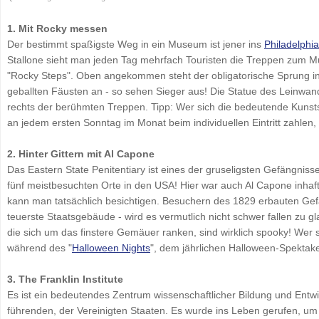
1. Mit Rocky messen
Der bestimmt spaßigste Weg in ein Museum ist jener ins
Philadelphi
Stallone sieht man jeden Tag mehrfach Touristen die Treppen zum 
"Rocky Steps". Oben angekommen steht der obligatorische Sprung i
geballten Fäusten an - so sehen Sieger aus! Die Statue des Leinwand
rechts der berühmten Treppen. Tipp: Wer sich die bedeutende Kun
an jedem ersten Sonntag im Monat beim individuellen Eintritt zahlen,
2. Hinter Gittern mit Al Capone
Das Eastern State Penitentiary ist eines der gruseligsten Gefängnis
fünf meistbesuchten Orte in den USA! Hier war auch Al Capone inhaft
kann man tatsächlich besichtigen. Besuchern des 1829 erbauten Gefä
teuerste Staatsgebäude - wird es vermutlich nicht schwer fallen zu g
die sich um das finstere Gemäuer ranken, sind wirklich spooky! Wer s
während des "
Halloween Nights
", dem jährlichen Halloween-Spektake
3. The Franklin Institute
Es ist ein bedeutendes Zentrum wissenschaftlicher Bildung und Entwi
führenden, der Vereinigten Staaten. Es wurde ins Leben gerufen, um