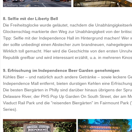
8. Selfie mit der Liberty Bell
Die Freiheitsglocke wurde geläutet, nachdem die Unabhängigkeitserk
Glockenschlag markierte den Weg zur Unabhängigkeit von der britis
Tipp: Selfie mit der Independence Hall im Hintergrund machen! Wer w
der sollte unbedingt einen Abstecher zum brandneuen, nahegelege
Wirklich toll gemacht. Hier wird die Geschichte von den ersten Unru
Republik greifbar und wird interessant erzählt, u.a. in mehreren Kino
9. Erfrischung im Independence Beer Garden genehmigen
Kühles Bier – und natürlich auch andere Getränke – sowie leckere Ger
Independence Mall entfernt, bieten durstigen Kehlen eine Erfrisch
Die besten Biergärten in Philly sind darüber hinaus übrigens der S
Delaware River, der PHS Pop Up Garden On South Street, der am Mo
Viaduct Rail Park und die "reisenden Biergärten" im Fairmount Park 
Series).