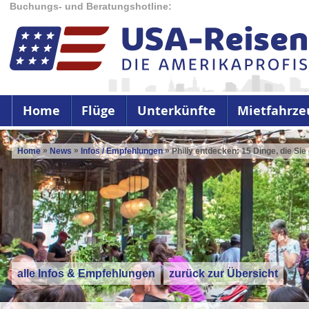
Buchungs- und Beratungshotline:
Home
Flüge
Unterkünfte
Mietfahrze
»
»
»
Home
News
Infos / Empfehlungen
Philly entdecken: 15 Dinge, die S
alle Infos & Empfehlungen
zurück zur Übersicht