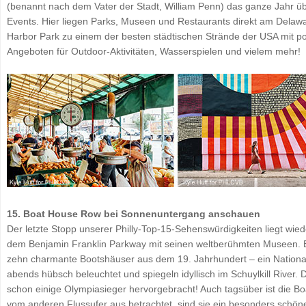
(benannt nach dem Vater der Stadt, William Penn) das ganze Jahr üb
Events. Hier liegen Parks, Museen und Restaurants direkt am Delaw
Harbor Park zu einem der besten städtischen Strände der USA mit p
Angeboten für Outdoor-Aktivitäten, Wasserspielen und vielem mehr!
15. Boat House Row bei Sonnenuntergang anschauen
Der letzte Stopp unserer Philly-Top-15-Sehenswürdigkeiten liegt wi
dem Benjamin Franklin Parkway mit seinen weltberühmten Museen. Es
zehn charmante Bootshäuser aus dem 19. Jahrhundert – ein Nationa
abends hübsch beleuchtet und spiegeln idyllisch im Schuylkill River. 
schon einige Olympiasieger hervorgebracht! Auch tagsüber ist die B
vom anderen Flussufer aus betrachtet, sind sie ein besonders schö