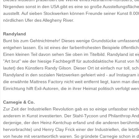
Nirgendwo sonst in den USA gibt es eine so große Ausstellungsfläche
ausstellt. Auf sieben Stockwerken können Freunde seiner Kunst 8.
nördlichen Ufer des Allegheny River.
Randyland
Bunt bis zum Gehtnichtmehr! Dieses wenige Grundstücke umfassende A
entgehen lassen. Es ist eines der farbenfrohesten Beispiele öffentli
Einen kleinen Teil davon sehen Sie oben im Titelbild. Randyland ist e
"Art brut" wie der hiesige Fachbegriff für autodidaktische Kunst von 
lautet) des Künstlers Randy Gilson. Dieser Ort ist einfach nur toll, 
Randyland in den sozialen Netzwerken gefeiert wird - auf Instagram is
die erwähnte Mattress Factory nicht weit entfernt liegt, kann man die
Einrichtung hilft Exil-Autoren, die in ihrer Heimat politisch verfolgt
Carnegie & Co.
Zur Zeit der Industriellen Revolution gab es so einige unfassbar rei
anderem in Kunst investierten. Der Stahl-Tycoon und Philanthrop An
derjenige, der den Heinz-Kentchup erfand und die anderen berühm
hervorbrachte) und Henry Clay Frick einer der Industriellen, die letztl
von heute mit verantwortlich waren. So gründete Carnegie schon i