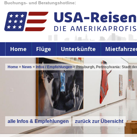
Buchungs- und Beratungshotline:
Home
Flüge
Unterkünfte
Mietfahrze
»
»
»
Home
News
Infos / Empfehlungen
Pittsburgh, Pennsylvania: Stadt de
alle Infos & Empfehlungen
zurück zur Übersicht