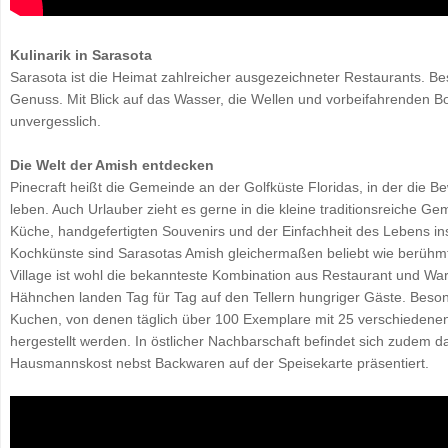
Kulinarik in Sarasota
Sarasota ist die Heimat zahlreicher ausgezeichneter Restaurants. Bes
Genuss. Mit Blick auf das Wasser, die Wellen und vorbeifahrenden Bo
unvergesslich.
Die Welt der Amish entdecken
Pinecraft heißt die Gemeinde an der Golfküste Floridas, in der die B
leben. Auch Urlauber zieht es gerne in die kleine traditionsreiche G
Küche, handgefertigten Souvenirs und der Einfachheit des Lebens insp
Kochkünste sind Sarasotas Amish gleichermaßen beliebt wie berühm
Village ist wohl die bekannteste Kombination aus Restaurant und W
Hähnchen landen Tag für Tag auf den Tellern hungriger Gäste. Beso
Kuchen, von denen täglich über 100 Exemplare mit 25 verschiedenen
hergestellt werden. In östlicher Nachbarschaft befindet sich zudem
Hausmannskost nebst Backwaren auf der Speisekarte präsentiert.