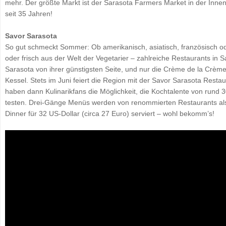
mehr. Der größte Markt ist der Sarasota Farmers Market in der Innen
seit 35 Jahren!
Savor Sarasota
So gut schmeckt Sommer: Ob amerikanisch, asiatisch, französisch od
oder frisch aus der Welt der Vegetarier – zahlreiche Restaurants in 
Sarasota von ihrer günstigsten Seite, und nur die Crème de la Crè
Kessel. Stets im Juni feiert die Region mit der Savor Sarasota Rest
haben dann Kulinarikfans die Möglichkeit, die Kochtalente von rund
testen. Drei-Gänge Menüs werden von renommierten Restaurants als 
Dinner für 32 US-Dollar (circa 27 Euro) serviert – wohl bekomm’s!