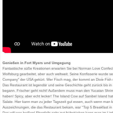
Genießen in Fort Myers und Umgegung
Fantastische süße Kreationen erwarten Sie bei Norman Love Confectio
Wolfsburg gearbeitet, aber auch weltweit. Seine Konfisserie wurde 
Company" der USA gekürt. Wer Fisch mag, der kommt an Dixie Fish nich
Das Restaurant ist legendär und seine Geschichte geht zurück bis in 
begann. Frischer geht nicht! Außerdem muss man den Yucatan Shrimp
haben! Spicy, aber echt lecker! The Island Cow auf Sanibel Island ha
Salate. Hier kann man zu jeder Tagszeit gut essen, auch wenn man ke
Auszeichnungen, die das Restaurant bekam, war “Top 5 Breakfast in 
Das will was heißen! Ebenfalls sehr gut frühstücken kann man im Ligh