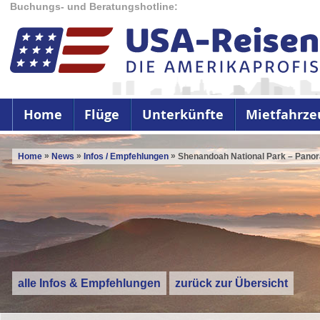
Buchungs- und Beratungshotline:
Home
Flüge
Unterkünfte
Mietfahrze
»
»
»
Home
News
Infos / Empfehlungen
Shenandoah National Park – Panora
alle Infos & Empfehlungen
zurück zur Übersicht