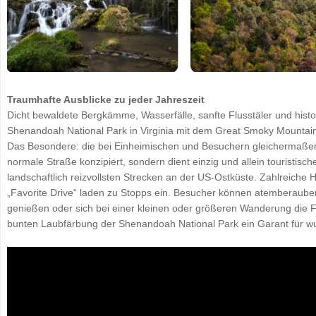
Traumhafte Ausblicke zu jeder Jahreszeit
Dicht bewaldete Bergkämme, Wasserfälle, sanfte Flusstäler und his
Shenandoah National Park in Virginia mit dem Great Smoky Mountains
Das Besondere: die bei Einheimischen und Besuchern gleichermaßen
normale Straße konzipiert, sondern dient einzig und allein touristisch
landschaftlich reizvollsten Strecken an der US-Ostküste. Zahlreiche
„Favorite Drive“ laden zu Stopps ein. Besucher können atemberaube
genießen oder sich bei einer kleinen oder größeren Wanderung die F
bunten Laubfärbung der Shenandoah National Park ein Garant für 