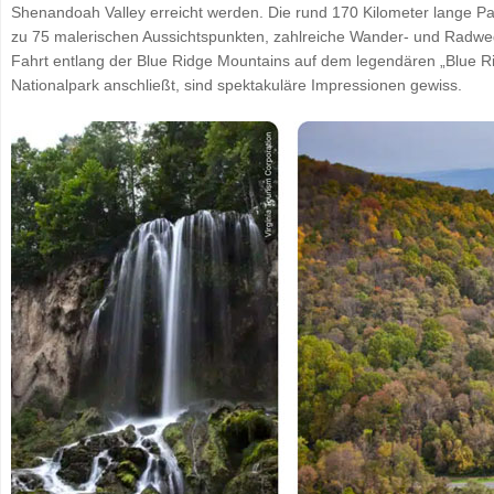
Shenandoah Valley erreicht werden. Die rund 170 Kilometer lange P
zu 75 malerischen Aussichtspunkten, zahlreiche Wander- und Radwege
Fahrt entlang der Blue Ridge Mountains auf dem legendären „Blue Ri
Nationalpark anschließt, sind spektakuläre Impressionen gewiss.