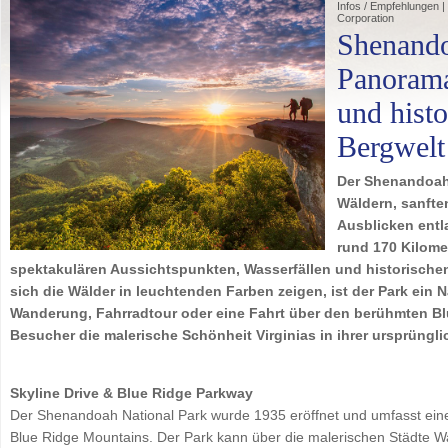
Infos / Empfehlungen | 
Corporation
Shenando
Panorama
und histo
Bergwelt
Der Shenandoah 
Wäldern, sanft
Ausblicken entl
rund 170 Kilome
spektakulären Aussichtspunkten, Wasserfällen und historische
sich die Wälder in leuchtenden Farben zeigen, ist der Park ein N
Wanderung, Fahrradtour oder eine Fahrt über den berühmten Bl
Besucher die malerische Schönheit Virginias in ihrer ursprüngl
Skyline Drive & Blue Ridge Parkway
Der Shenandoah National Park wurde 1935 eröffnet und umfasst eine
Blue Ridge Mountains. Der Park kann über die malerischen Städte W