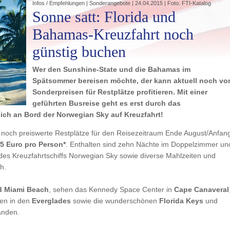
Infos / Empfehlungen | Sonderangebote | 24.04.2015 | Foto: FTI-Katalog
Sonne satt: Florida und
Bahamas-Kreuzfahrt noch
günstig buchen
Wer den Sunshine-State und die Bahamas im
Spätsommer bereisen möchte, der kann aktuell noch vo
Sonderpreisen für Restplätze profitieren. Mit einer
geführten Busreise geht es erst durch das
ich an Bord der Norwegian Sky auf Kreuzfahrt!
ise noch preiswerte Restplätze für den Reisezeitraum Ende August/Anfan
95 Euro pro Person*
. Enthalten sind zehn Nächte im Doppelzimmer un
des Kreuzfahrtschiffs Norwegian Sky sowie diverse Mahlzeiten und
h.
d Miami Beach
, sehen das Kennedy Space Center in
Cape Canaveral
ren in den
Everglades
sowie die wunderschönen
Florida Keys
und
änden.