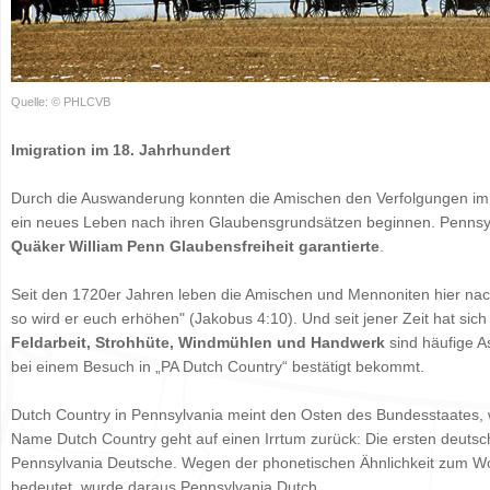
Quelle: © PHLCVB
Imigration im 18. Jahrhundert
Durch die Auswanderung konnten die Amischen den Verfolgungen im
ein neues Leben nach ihren Glaubensgrundsätzen beginnen. Pennsylvan
Quäker William Penn Glaubensfreiheit garantierte
.
Seit den 1720er Jahren leben die Amischen und Mennoniten hier nach
so wird er euch erhöhen" (Jakobus 4:10). Und seit jener Zeit hat sic
Feldarbeit, Strohhüte, Windmühlen und Handwerk
sind häufige A
bei einem Besuch in „PA Dutch Country“ bestätigt bekommt.
Dutch Country in Pennsylvania meint den Osten des Bundesstaates, 
Name Dutch Country geht auf einen Irrtum zurück: Die ersten deut
Pennsylvania Deutsche. Wegen der phonetischen Ähnlichkeit zum Wor
bedeutet, wurde daraus Pennsylvania Dutch.