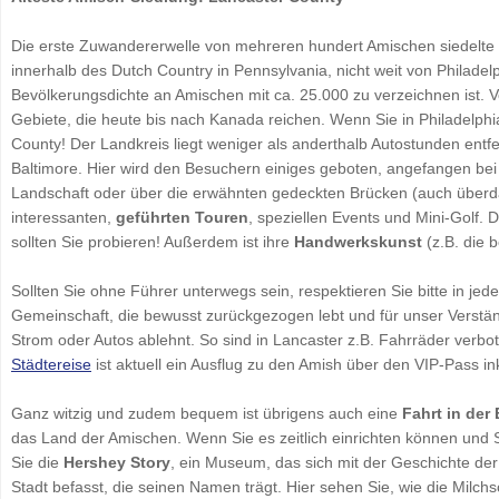
Die erste Zuwandererwelle von mehreren hundert Amischen siedelte 
innerhalb des Dutch Country in Pennsylvania, nicht weit von Philadel
Bevölkerungsdichte an Amischen mit ca. 25.000 zu verzeichnen ist. V
Gebiete, die heute bis nach Kanada reichen. Wenn Sie in Philadelph
County! Der Landkreis liegt weniger als anderthalb Autostunden entf
Baltimore. Hier wird den Besuchern einiges geboten, angefangen be
Landschaft oder über die erwähnten gedeckten Brücken (auch überda
interessanten,
geführten Touren
, speziellen Events und Mini-Golf. 
sollten Sie probieren! Außerdem ist ihre
Handwerkskunst
(z.B. die 
Sollten Sie ohne Führer unterwegs sein, respektieren Sie bitte in je
Gemeinschaft, die bewusst zurückgezogen lebt und für unser Verständn
Strom oder Autos ablehnt. So sind in Lancaster z.B. Fahrräder verbo
Städtereise
ist aktuell ein Ausflug zu den Amish über den VIP-Pass ink
Ganz witzig und zudem bequem ist übrigens auch eine
Fahrt in der
das Land der Amischen. Wenn Sie es zeitlich einrichten können und
Sie die
Hershey Story
, ein Museum, das sich mit der Geschichte de
Stadt befasst, die seinen Namen trägt. Hier sehen Sie, wie die Milc