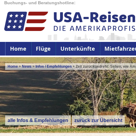
Buchungs- und Beratungshotline:
Home
Flüge
Unterkünfte
Mietfahrze
»
»
»
Home
News
Infos / Empfehlungen
Zeit zurückgedreht: Sehen, wie Am
alle Infos & Empfehlungen
zurück zur Übersicht