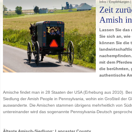
Infos / Empfehlungen 
Zeit zur
Amish in
Lassen Sie das
Sie sich an, wie
können Sie die 
landwirtschaftl
nachempfinden. 
mit dem Pferde
die berühmten,
authentische A
Amische findet man in 28 Staaten der USA (Erhebung aus 2010). Bes
Siedlung der Amish People in Pennsylvania, wohin ein Großteil der 
auswanderte. Die Amischen stammen übrigens mehrheitlich von Süd
untereinander wird das sogenannte Pennsylvania-Deutsch gesproch
Älteste Amisch-Siedlung: Lancaster County