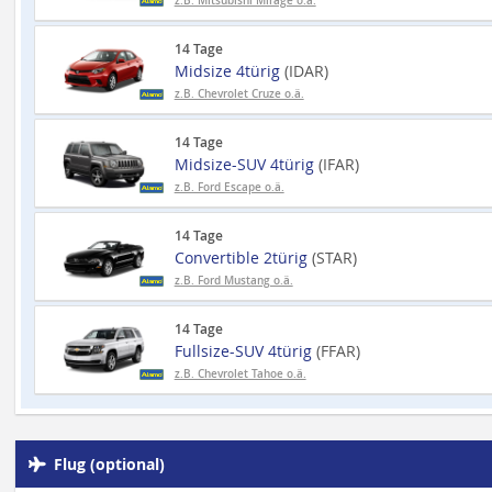
z.B. Mitsubishi Mirage o.ä.
14 Tage
Midsize 4türig
(IDAR)
z.B. Chevrolet Cruze o.ä.
14 Tage
Midsize-SUV 4türig
(IFAR)
z.B. Ford Escape o.ä.
14 Tage
Convertible 2türig
(STAR)
z.B. Ford Mustang o.ä.
14 Tage
Fullsize-SUV 4türig
(FFAR)
z.B. Chevrolet Tahoe o.ä.
Flug (optional)