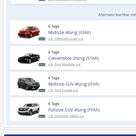
Alternativ buchbar mit
6 Tage
Midsize 4türig
(IDAR)
z.B. Chevrolet Cruze o.ä.
6 Tage
Convertible 2türig
(STAR)
z.B. Ford Mustang o.ä.
6 Tage
Midsize-SUV 4türig
(IFAR)
z.B. Ford Escape o.ä.
6 Tage
Fullsize-SUV 4türig
(FFAR)
z.B. Chevrolet Tahoe o.ä.