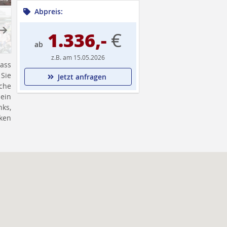
Abpreis:
ext
1.336,-
€
ab
z.B. am 15.05.2026
dass
 Sie
Jetzt anfragen
sche
 ein
ks,
ken