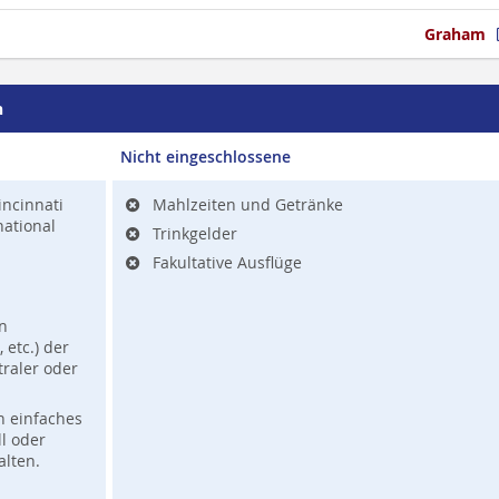
Graham
n
Nicht eingeschlossene
incinnati
Mahlzeiten und Getränke
national
Trinkgelder
Fakultative Ausflüge
n
 etc.) der
traler oder
in einfaches
ll oder
alten.