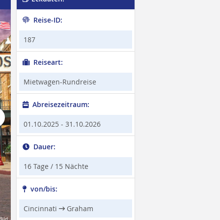
Reise-ID:
Main Strasse Village, Covington
187
Reiseart:
Mietwagen-Rundreise
Abreisezeitraum:
t
01.10.2025 - 31.10.2026
Dauer:
16 Tage / 15 Nächte
von/bis:
Cincinnati
Graham
Bild