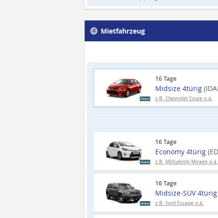
Mietfahrzeug
16 Tage
Midsize 4türig
(IDA
z.B. Chevrolet Cruze o.ä.
16 Tage
Economy 4türig
(E
z.B. Mitsubishi Mirage o.ä.
16 Tage
Midsize-SUV 4türi
z.B. Ford Escape o.ä.