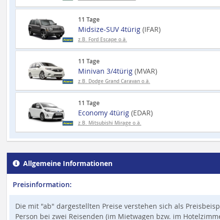
11 Tage
Midsize-SUV 4türig
(IFAR)
z.B. Ford Escape o.ä.
11 Tage
Minivan 3/4türig
(MVAR)
z.B. Dodge Grand Caravan o.ä.
11 Tage
Economy 4türig
(EDAR)
z.B. Mitsubishi Mirage o.ä.
Allgemeine Informationen
Preisinformation:
Die mit "ab" dargestellten Preise verstehen sich als Preisbeis
Person bei zwei Reisenden (im Mietwagen bzw. im Hotelzimmer,