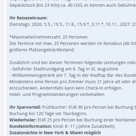
Gepäckstück (bis 23 Kilo) ca. 40 USD, es können auch Gebühr
Ihr Reisezeitraum:
Dienstags: 2026: 5.5., 19.5., 11.8., 15.9.*, 3.11.*, 10.11., 2027: 23
*Maximalteilnehmerzahl: 25 Personen
Die Termine mit max. 25 Personen werden im Reisebus (40-Sitz
größeres Platzangebot/Abstand.
Zusätzlich sind bei diesen Terminen folgende Leistungen inklu
- Geführter Stadtrundgang am 6. Tag in St. Augustine
- Willkommensgetränk am 7. Tag in der Rooftop Bar des Rundr
Mindestens eine Person pro Zimmer muss 21 Jahre alt oder äl
einzuchecken. Andernfalls kann kein Check-In erfolgen.
Hotel- und Programmänderungen vorbehalten
Ihr Sparvorteil:
Frühbucher: EUR 90 pro Person bei Buchung b
Buchung bis 120 Tage vor Tourbeginn.
Wiederholer:
EUR 25 pro Person bei Buchung einer Nordamerik
Kundeninformation:
Kind: 8 -11 J.(ohne Zusatzbett).
Zusatznächte in New York & Miami möglich