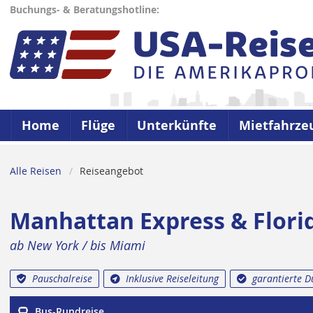
Buchungs- & Beratungshotline:
Home
Flüge
Unterkünfte
Mietfahrze
Alle Reisen
Reiseangebot
Manhattan Express & Flori
ab New York / bis Miami
Pauschalreise
Inklusive Reiseleitung
garantierte 
Bus-Rundreise