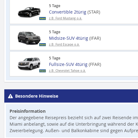
5 Tage
Convertible 2türig
(STAR)
z.B. Ford Mustang o.ä.
5 Tage
Midsize-SUV 4türig
(IFAR)
z.B. Ford Escape o.ä.
5 Tage
Fullsize-SUV 4türig
(FFAR)
z.B. Chevrolet Tahoe o.ä.
Besondere Hinweise
Preisinformation
Der angegebene Reisepreis bezieht sich auf zwei Reisende i
Miami anbelangt, sowie auf die Unterbringung während der K
Zweierbelegung. Außen- und Balkonkabine sind gegen Aufpre