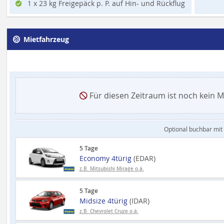
1 x 23 kg Freigepäck p. P. auf Hin- und Rückflug
Mietfahrzeug
Für diesen Zeitraum ist noch kein Mi
Optional buchbar mit
5 Tage
Economy 4türig
(EDAR)
z.B. Mitsubishi Mirage o.ä.
5 Tage
Midsize 4türig
(IDAR)
z.B. Chevrolet Cruze o.ä.