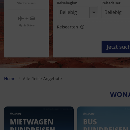
Reisebeginn
Reisedauer
Städtereisen
+
Fly & Drive
Reisearten
Home
Alle Reise-Angebote
WONA
© Joshua Resnick | Fotolia.com
© Pgi
Reiseart
Reiseart
MIETWAGEN
BUS
RUNDREISEN
RUNDREISEN