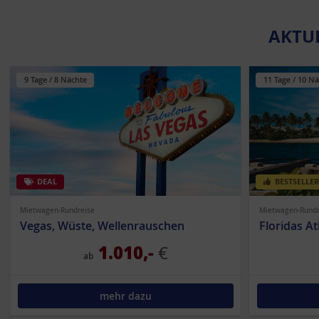
AKTUE
9 Tage / 8 Nächte
11 Tage / 10 N
DEAL
BESTSELLER
© somchaij |
Mietwagen-Rundreise
Mietwagen-Rundr
Vegas, Wüste, Wellenrauschen
Floridas A
1.010,-
€
ab
mehr dazu