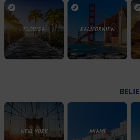
FLORIDA
KALIFORNIEN
© Ventdusud | Dreamstime.com
© lunamarina | Fotolia.com
BELIE
NEW YORK
MIAMI