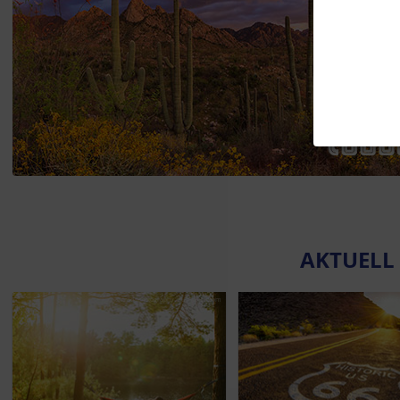
AKTUELL
© entradaphotography | Unsplash.com
© Nick F