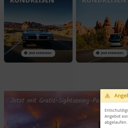
Jetzt entdecken
Jetzt entdecken
Angeb
Entschuldig
Angebot exis
abgelaufen.