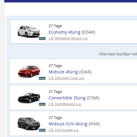
27 Tage
Economy 4türig
(EDAR)
z.B. Mitsubishi Mirage o.ä.
Alternativ buchbar mit
27 Tage
Midsize 4türig
(IDAR)
z.B. Chevrolet Cruze o.ä.
27 Tage
Convertible 2türig
(STAR)
z.B. Ford Mustang o.ä.
27 Tage
Midsize-SUV 4türig
(IFAR)
z.B. Ford Escape o.ä.