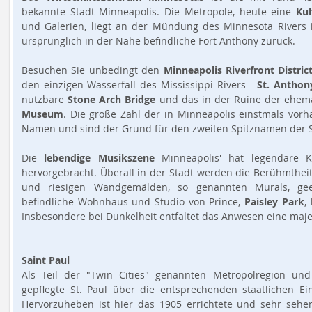
bekannte Stadt Minneapolis. Die Metropole, heute eine
Ku
und Galerien, liegt an der Mündung des Minnesota Rivers 
ursprünglich in der Nähe befindliche Fort Anthony zurück.
Besuchen Sie unbedingt den
Minneapolis Riverfront Distric
den einzigen Wasserfall des Mississippi Rivers -
St. Anthony
nutzbare
Stone Arch Bridge
und das in der Ruine der ehem
Museum
. Die große Zahl der in Minneapolis einstmals vo
Namen und sind der Grund für den zweiten Spitznamen der Sta
Die
lebendige Musikszene
Minneapolis' hat legendäre K
hervorgebracht. Überall in der Stadt werden die Berühmthei
und riesigen Wandgemälden, so genannten Murals, ge
befindliche Wohnhaus und Studio von Prince,
Paisley Park
,
Insbesondere bei Dunkelheit entfaltet das Anwesen eine maje
Saint Paul
Als Teil der "Twin Cities" genannten Metropolregion un
gepflegte St. Paul über die entsprechenden staatlichen E
Hervorzuheben ist hier das 1905 errichtete und sehr seh