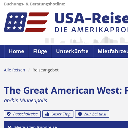
Buchungs- & Beratungshotline:
Home
Flüge
Unterkünfte
Mietfahrze
Alle Reisen
Reiseangebot
The Great American West: P
ab/bis Minneapolis
Pauschalreise
Unser Tipp
Nur bei uns!
Mietwagen-Rundreise