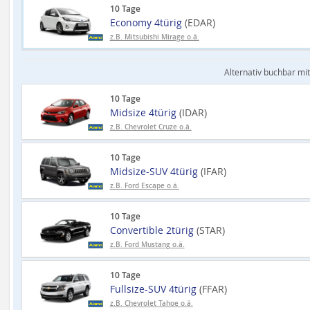
10 Tage
Economy 4türig
(EDAR)
z.B. Mitsubishi Mirage o.ä.
Alternativ buchbar mit
10 Tage
Midsize 4türig
(IDAR)
z.B. Chevrolet Cruze o.ä.
10 Tage
Midsize-SUV 4türig
(IFAR)
z.B. Ford Escape o.ä.
10 Tage
Convertible 2türig
(STAR)
z.B. Ford Mustang o.ä.
10 Tage
Fullsize-SUV 4türig
(FFAR)
z.B. Chevrolet Tahoe o.ä.