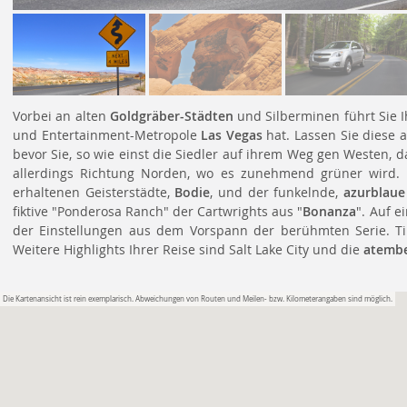
Vorbei an alten
Goldgräber-Städten
und Silberminen führt Sie Ih
und Entertainment-Metropole
Las Vegas
hat. Lassen Sie diese a
bevor Sie, so wie einst die Siedler auf ihrem Weg gen Westen, 
allerdings Richtung Norden, wo es zunehmend grüner wird. 
erhaltenen Geisterstädte,
Bodie
, und der funkelnde,
azurblaue
fiktive "Ponderosa Ranch" der Cartwrights aus "
Bonanza
". Auf e
der Einstellungen aus dem Vorspann der berühmten Serie. Tipp
Weitere Highlights Ihrer Reise sind Salt Lake City und die
atembe
Die Kartenansicht ist rein exemplarisch. Abweichungen von Routen und Meilen- bzw. Kilometerangaben sind möglich.