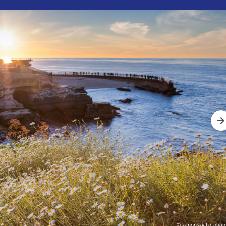
Nex
© kanonsky Fotolia