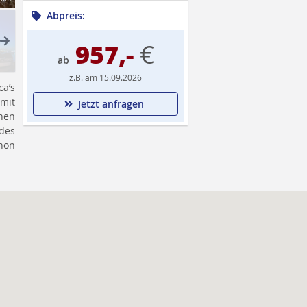
Abpreis:
ext
957,-
€
ab
z.B. am 15.09.2026
ca’s
 mit
Jetzt anfragen
chen
des
chon