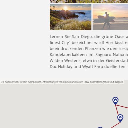
Lernen Sie San Diego, die grüne Oase am
finest City“ bezeichnet wird! Hier lässt
beeindruckenden Pflanzen wie den riesi
Kandelaberkakteen im Saguaro National
Wilden Westens, etwa in der Geisterstad
Doc Holiday und Wyatt Earp duellierten!
Die Kartenansicht ist rein exemplarisch. Abweichungen von Routen und Meilen- bzw. Kilometerangaben sind möglich.