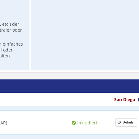
 etc.) der
traler oder
in einfaches
ll oder
alten.
San Diego
DAR)
inkludiert
Details