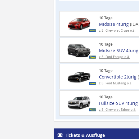
10 Tage
Midsize 4türig
(IDA
z.B. Chevrolet Cruze o.ä.
10 Tage
Midsize-SUV 4türi
z.B. Ford Escape o.ä.
10 Tage
Convertible 2türig
z.B. Ford Mustang o.ä.
10 Tage
Fullsize-SUV 4türig
z.B. Chevrolet Tahoe o.ä.
Tickets & Ausflüge