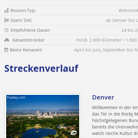
Routen-Typ:
Wohnmob
Start/ Ziel:
ab Denver bis 
Empfohlene Dauer:
24 bis 
Gesamtstrecke:
mind. 2.600 Kilometer / 1.600
Beste Reisezeit:
April bis Juni, September bis
Streckenverlauf
Denver
Pixabay.com
Willkommen in der ein
das Tor in die Rocky 
höchstgelegenen Bund
bereits die Ureinwohn
welch reiche Kultur d