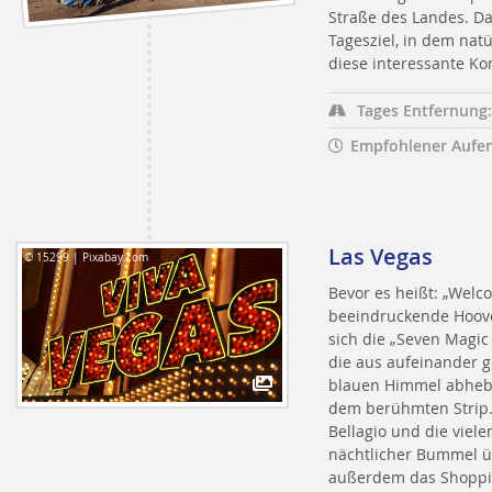
Straße des Landes. D
Tagesziel, in dem nat
diese interessante K
Tages Entfernung:
Empfohlener Aufen
Las Vegas
© 15299 | Pixabay.com
Bevor es heißt: „Welco
beeindruckende Hoove
sich die „Seven Magic
die aus aufeinander 
blauen Himmel abheben
dem berühmten Strip.
Bellagio und die viele
nächtlicher Bummel üb
außerdem das Shoppin