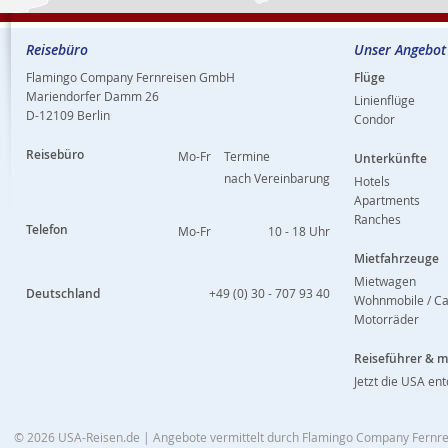
Reisebüro
Unser Angebot
Flamingo Company Fernreisen GmbH
Flüge
Mariendorfer Damm 26
Linienflüge
D-12109 Berlin
Condor
Reisebüro
Mo-Fr
Termine
Unterkünfte
nach Vereinbarung
Hotels
Apartments
Ranches
Telefon
Mo-Fr
10 - 18 Uhr
Mietfahrzeuge
Mietwagen
Deutschland
+49 (0) 30 - 707 93 40
Wohnmobile / C
Motorräder
Reiseführer & 
Jetzt die USA en
© 2026
USA-Reisen.de
| Angebote vermittelt durch Flamingo Company Fern