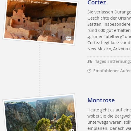
© LisaRedfern | Pixabay.com
Cortez
Sie verlassen Durango 
Geschichte der Urein
Stätten, insbesonder
rund 600 gut erhalte
„grüner Tafelberg“ und
Cortez liegt kurz vor
New Mexico, Arizona 
Tages Entfernung:
Empfohlener Aufen
Montrose
Colorado Tourism
Heute geht es auf ei
wobei Sie die Bergwel
unterwegs waren, soll
einplanen. Danach war