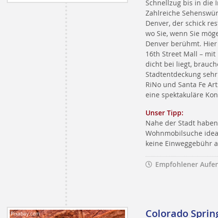
Schnellzug bis in die
Zahlreiche Sehenswürd
Denver, der schick re
wo Sie, wenn Sie möge
Denver berühmt. Hier 
16th Street Mall – mi
dicht bei liegt, brauc
Stadtentdeckung sehr s
RiNo und Santa Fe Art
eine spektakuläre Kon
Unser Tipp:
Nahe der Stadt haben 
Wohnmobilsuche ideal 
keine Einweggebühr au
Empfohlener Aufen
Colorado Sprin
Pixabay.com