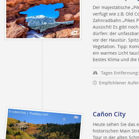
Der majestätische „Pi
verfügt wie z.B. Old C
Zahnradbahn „Pikes Pe
Aussicht! Es gibt noc
dürfen: der unfassbar 
vor der Haustür. Spit
Vegetation. Tipp: Ko
ein warmes Licht tauc
bestes Klima und die 
Tages Entfernung:
Empfohlener Aufen
© cyberchik | Pixabay.com
Cañon City
Heute sehen Sie das e
historischen Main Str
Tour in der alten Sch