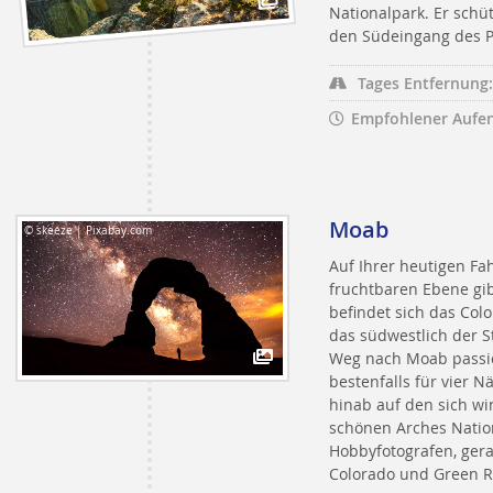
Nationalpark. Er schü
den Südeingang des P
Tages Entfernung:
Empfohlener Aufen
Moab
© skeeze | Pixabay.com
Auf Ihrer heutigen Fa
fruchtbaren Ebene gib
befindet sich das Col
das südwestlich der S
Weg nach Moab passier
bestenfalls für vier N
hinab auf den sich w
schönen Arches Nation
Hobbyfotografen, ger
Colorado und Green Ri