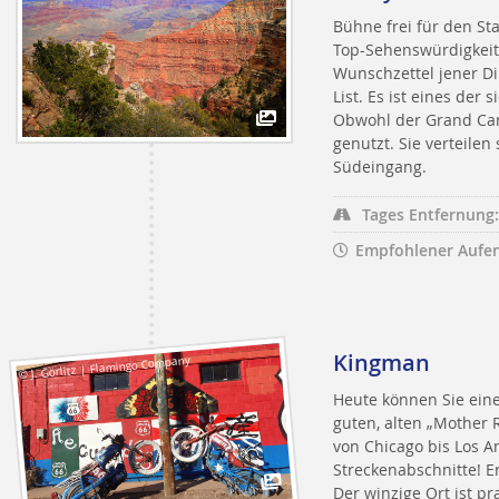
Bühne frei für den St
Top-Sehenswürdigkeit
Wunschzettel jener D
List. Es ist eines der
Obwohl der Grand Cany
genutzt. Sie verteilen
Südeingang.
Tages Entfernung:
Empfohlener Aufen
Kingman
© J. Görlitz | Flamingo Company
Heute können Sie ein
guten, alten „Mother R
von Chicago bis Los A
Streckenabschnitte! Er
Der winzige Ort ist pr