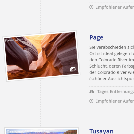
Empfohlener Aufen
Page
Pixabay.com
Sie verabschieden sic
Ort ist ideal gelegen
den Colorado River im 
Schlucht, deren Farbs
der Colorado River wi
(schöner Aussichtspunk
Tages Entfernung:
Empfohlener Aufen
Tusayan
© earlofoxford | Pixabay.com