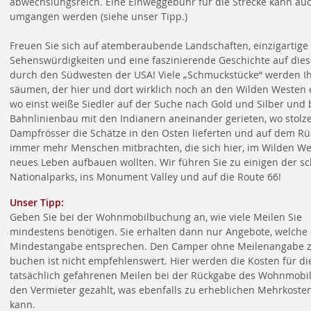
abwechslungsreich. Eine Einweggebühr für die Strecke kann au
umgangen werden (siehe unser Tipp.)
Freuen Sie sich auf atemberaubende Landschaften, einzigartige
Sehenswürdigkeiten und eine faszinierende Geschichte auf dies
durch den Südwesten der USA! Viele „Schmuckstücke“ werden I
säumen, der hier und dort wirklich noch an den Wilden Westen e
wo einst weiße Siedler auf der Suche nach Gold und Silber und
Bahnlinienbau mit den Indianern aneinander gerieten, wo stolz
Dampfrösser die Schätze in den Osten lieferten und auf dem R
immer mehr Menschen mitbrachten, die sich hier, im Wilden We
neues Leben aufbauen wollten. Wir führen Sie zu einigen der s
Nationalparks, ins Monument Valley und auf die Route 66!
Unser Tipp:
Geben Sie bei der Wohnmobilbuchung an, wie viele Meilen Sie
mindestens benötigen. Sie erhalten dann nur Angebote, welche 
Mindestangabe entsprechen. Den Camper ohne Meilenangabe 
buchen ist nicht empfehlenswert. Hier werden die Kosten für di
tatsächlich gefahrenen Meilen bei der Rückgabe des Wohnmobi
den Vermieter gezahlt, was ebenfalls zu erheblichen Mehrkoste
kann.