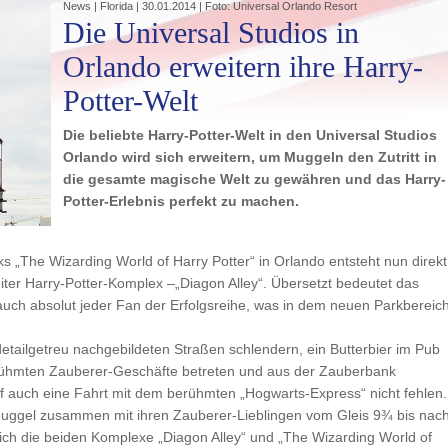
News | Florida | 30.01.2014 | Foto: Universal Orlando Resort
Die Universal Studios in
Orlando erweitern ihre Harry-
Potter-Welt
Die beliebte Harry-Potter-Welt in den Universal Studios
Orlando wird sich erweitern, um Muggeln den Zutritt in
die gesamte magische Welt zu gewähren und das Harry-
Potter-Erlebnis perfekt zu machen.
„The Wizarding World of Harry Potter“ in Orlando entsteht nun direkt
iter Harry-Potter-Komplex –„Diagon Alley“. Übersetzt bedeutet das
auch absolut jeder Fan der Erfolgsreihe, was in dem neuen Parkbereic
tailgetreu nachgebildeten Straßen schlendern, ein Butterbier im Pub
erühmten Zauberer-Geschäfte betreten und aus der Zauberbank
rf auch eine Fahrt mit dem berühmten „Hogwarts-Express“ nicht fehlen.
Muggel zusammen mit ihren Zauberer-Lieblingen vom Gleis 9¾ bis nac
ich die beiden Komplexe „Diagon Alley“ und „The Wizarding World of