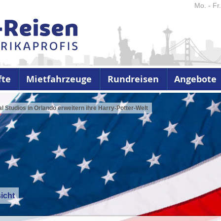
Mo. - Fr
fte
Mietfahrzeuge
Rundreisen
Angebote
l Studios in Orlando erweitern ihre Harry-Potter-Welt
icht