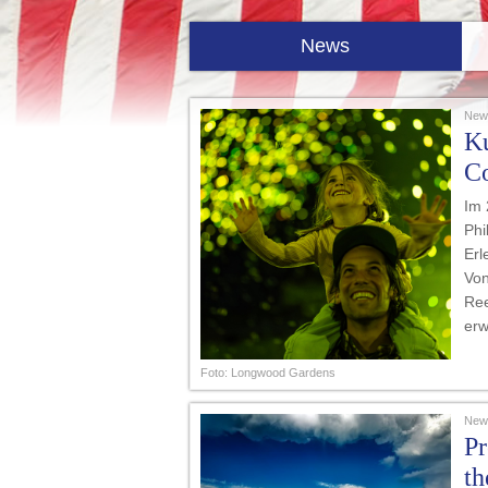
News
News
Ku
Co
Im 
Phi
Erl
Von
Ree
erw
Foto: Longwood Gardens
News
Pr
th