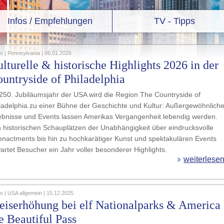
Infos / Empfehlungen
TV - Tipps
 | Pennsylvania | 06.01.2026
lturelle & historische Highlights 2026 in der
untryside of Philadelphia
250. Jubiläumsjahr der USA wird die Region The Countryside of
ladelphia zu einer Bühne der Geschichte und Kultur: Außergewöhnlich
ebnisse und Events lassen Amerikas Vergangenheit lebendig werden.
 historischen Schauplätzen der Unabhängigkeit über eindrucksvolle
nactments bis hin zu hochkarätiger Kunst und spektakulären Events
artet Besucher ein Jahr voller besonderer Highlights.
weiterlese
 | USA allgemein | 15.12.2025
eiserhöhung bei elf Nationalparks & America
e Beautiful Pass