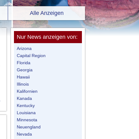
Alle Anzeigen
Nur News anzeigen von:
Arizona
Capital Region
Florida
e
Georgia
Hawaii
Illinois
Kalifornien
Kanada
n
Kentucky
Louisiana
Minnesota
Neuengland
Nevada