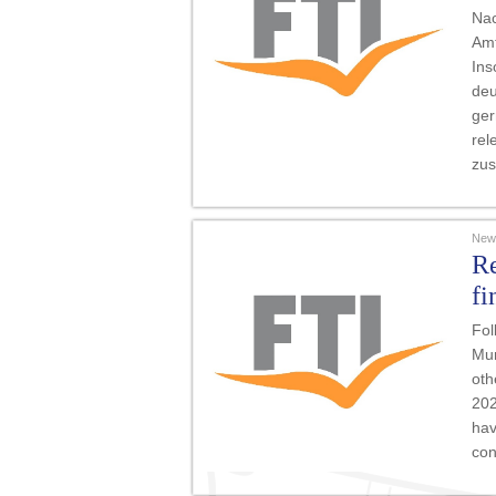
Nac
Amt
Ins
deu
ger
rel
zu
News
Re
fi
Fol
Mun
oth
202
hav
con