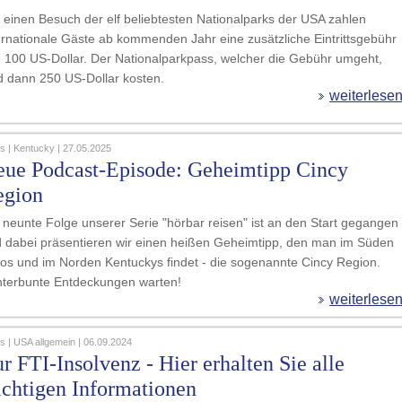
 einen Besuch der elf beliebtesten Nationalparks der USA zahlen
ernationale Gäste ab kommenden Jahr eine zusätzliche Eintrittsgebühr
 100 US-Dollar. Der Nationalparkpass, welcher die Gebühr umgeht,
d dann 250 US-Dollar kosten.
weiterlese
 | Kentucky | 27.05.2025
ue Podcast-Episode: Geheimtipp Cincy
egion
 neunte Folge unserer Serie "hörbar reisen" ist an den Start gegangen
 dabei präsentieren wir einen heißen Geheimtipp, den man im Süden
os und im Norden Kentuckys findet - die sogenannte Cincy Region.
terbunte Entdeckungen warten!
weiterlese
 | USA allgemein | 06.09.2024
r FTI-Insolvenz - Hier erhalten Sie alle
chtigen Informationen