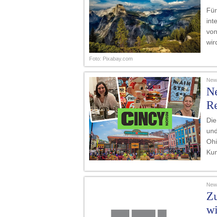
Für
int
von
wir
Foto: Pixabay.com
News
Ne
R
Die
und
Ohi
Kun
News
Zu
wi