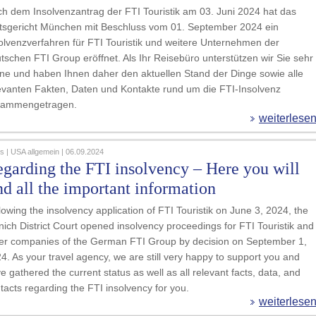
h dem Insolvenzantrag der FTI Touristik am 03. Juni 2024 hat das
sgericht München mit Beschluss vom 01. September 2024 ein
olvenzverfahren für FTI Touristik und weitere Unternehmen der
tschen FTI Group eröffnet. Als Ihr Reisebüro unterstützen wir Sie sehr
ne und haben Ihnen daher den aktuellen Stand der Dinge sowie alle
evanten Fakten, Daten und Kontakte rund um die FTI-Insolvenz
sammengetragen.
weiterlese
 | USA allgemein | 06.09.2024
garding the FTI insolvency – Here you will
nd all the important information
lowing the insolvency application of FTI Touristik on June 3, 2024, the
ich District Court opened insolvency proceedings for FTI Touristik and
er companies of the German FTI Group by decision on September 1,
4. As your travel agency, we are still very happy to support you and
e gathered the current status as well as all relevant facts, data, and
tacts regarding the FTI insolvency for you.
weiterlese