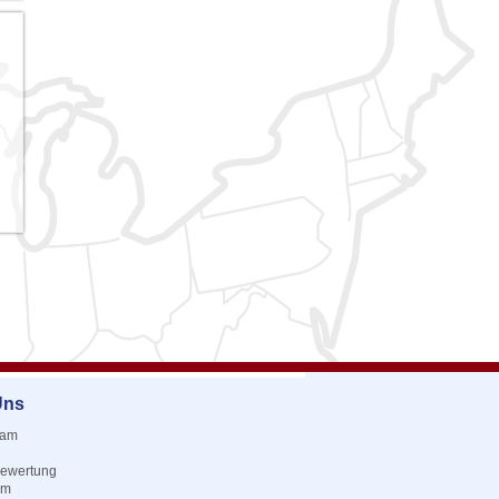
Uns
eam
ewertung
um