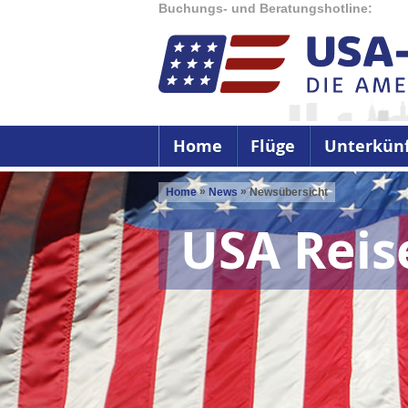
Buchungs- und Beratungshotline:
Home
Flüge
Unterkün
»
»
Home
News
Newsübersicht
USA Rei