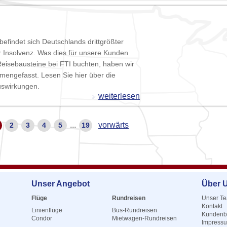
befindet sich Deutschlands drittgrößter
er Insolvenz. Was dies für unsere Kunden
Reisebausteine bei FTI buchten, haben wir
mmengefasst. Lesen Sie hier über die
uswirkungen.
weiterlesen
...
vorwärts
2
3
4
5
19
Unser Angebot
Über 
Flüge
Rundreisen
Unser T
Kontakt
Linienflüge
Bus-Rundreisen
Kundenb
Condor
Mietwagen-Rundreisen
Impress