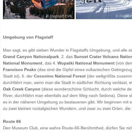
Umgebung von Flagstaff
Man sagt, es gibt sieben Wunder in Flagstaffs Umgebung, und alle sind
Grand Canyon Nationalpark
, 2. das
Sunset Crater Volcano Nati
National Monument
, das 4.
Wupatki National Monument
(von dene
Francisco Peaks
(das sind die Gipfel eines vulkanischen Gebirgszugs
Stadt ist), 6. der
Coconino National Forest
(der weltgrößte zusamm
durchfährt man, wenn man die Stadt in südlicher Richtung verlässt, 
Oak Creek Canyon
(diese wunderschöne Schlucht, durch welche der 
River, durchfährt man ebenfalls auf dem Weg nach Sedona). Diese sie
es in der näheren Umgebung zu bestauenen gibt. Wir beginnen mit e
zu zwei kleinen nostalgischen Wundern, und zwar zu zwei Orten, die 
Route 66
Den Museum Club, eine wahre Route-66-Berühmtheit, dürfen Sie nicht 