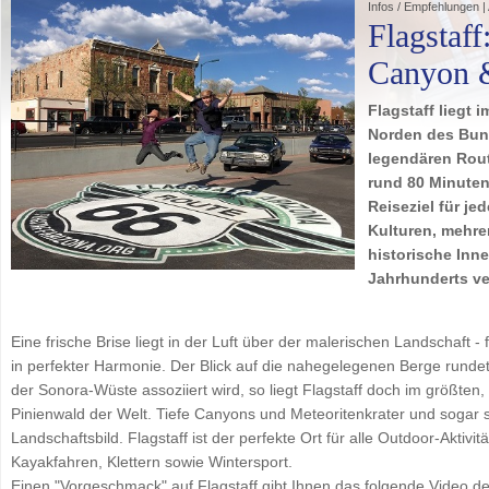
Infos / Empfehlungen |
Flagstaf
Canyon &
Flagstaff liegt 
Norden des Bun
legendären Rout
rund 80 Minuten
Reiseziel für je
Kulturen, mehr
historische Inn
Jahrhunderts ve
Eine frische Brise liegt in der Luft über der malerischen Landschaft - 
in perfekter Harmonie. Der Blick auf die nahegelegenen Berge rundet
der Sonora-Wüste assoziiert wird, so liegt Flagstaff doch im größ
Pinienwald der Welt. Tiefe Canyons und Meteoritenkrater und sogar 
Landschaftsbild. Flagstaff ist der perfekte Ort für alle Outdoor-Akti
Kayakfahren, Klettern sowie Wintersport.
Einen "Vorgeschmack" auf Flagstaff gibt Ihnen das folgende Video d