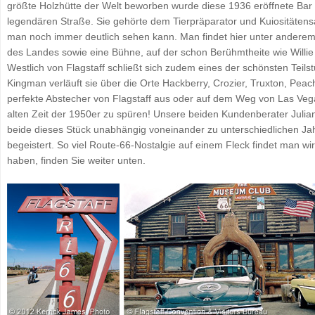
größte Holzhütte der Welt beworben wurde diese 1936 eröffnete Bar 
legendären Straße. Sie gehörte dem Tierpräparator und Kuiositäte
man noch immer deutlich sehen kann. Man findet hier unter andere
des Landes sowie eine Bühne, auf der schon Berühmtheite wie Willi
Westlich von Flagstaff schließt sich zudem eines der schönsten Teil
Kingman verläuft sie über die Orte Hackberry, Crozier, Truxton, Pea
perfekte Abstecher von Flagstaff aus oder auf dem Weg von Las Vega
alten Zeit der 1950er zu spüren! Unsere beiden Kundenberater Julia
beide dieses Stück unabhängig voneinander zu unterschiedlichen Jah
begeistert. So viel Route-66-Nostalgie auf einem Fleck findet man wir
haben, finden Sie weiter unten.