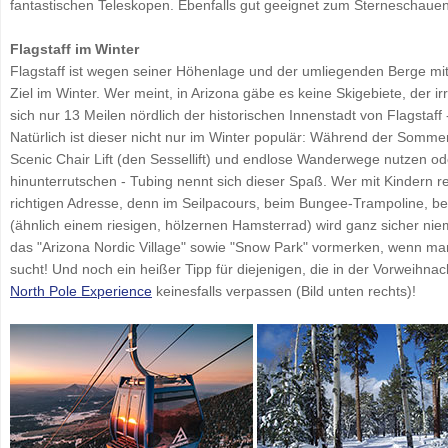
fantastischen Teleskopen. Ebenfalls gut geeignet zum Sterneschauen i
Flagstaff im Winter
Flagstaff ist wegen seiner Höhenlage und der umliegenden Berge mit
Ziel im Winter. Wer meint, in Arizona gäbe es keine Skigebiete, der ir
sich nur 13 Meilen nördlich der historischen Innenstadt von Flagstaff
Natürlich ist dieser nicht nur im Winter populär: Während der Som
Scenic Chair Lift (den Sessellift) und endlose Wanderwege nutzen o
hinunterrutschen - Tubing nennt sich dieser Spaß. Wer mit Kindern rei
richtigen Adresse, denn im Seilpacours, beim Bungee-Trampoline, bei 
(ähnlich einem riesigen, hölzernen Hamsterrad) wird ganz sicher nie
das "Arizona Nordic Village" sowie "Snow Park" vormerken, wenn ma
sucht! Und noch ein heißer Tipp für diejenigen, die in der Vorweihnac
North Pole Experience
keinesfalls verpassen (Bild unten rechts)!