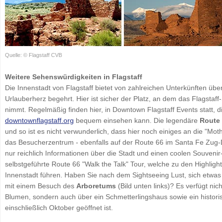
Quelle: © Flagstaff CVB
Weitere Sehenswürdigkeiten in Flagstaff
Die Innenstadt von Flagstaff bietet von zahlreichen Unterkünften übe
Urlauberherz begehrt. Hier ist sicher der Platz, an dem das Flagstaff
nimmt. Regelmäßig finden hier, in Downtown Flagstaff Events statt, d
downtownflagstaff.org
bequem einsehen kann. Die legendäre
Route
und so ist es nicht verwunderlich, dass hier noch einiges an die "Moth
das Besucherzentrum - ebenfalls auf der Route 66 im Santa Fe Zug-De
nur reichlich Informationen über die Stadt und einen coolen Souveni
selbstgeführte Route 66 "Walk the Talk" Tour, welche zu den Highligh
Innenstadt führen. Haben Sie nach dem Sightseeing Lust, sich etwa
mit einem Besuch des
Arboretums
(Bild unten links)? Es verfügt n
Blumen, sondern auch über ein Schmetterlingshaus sowie ein histori
einschließlich Oktober geöffnet ist.