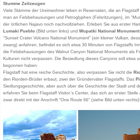
Stumme Zeitzeugen
Viele Stämme der Ureinwohner leben in Reservaten, die an Flagstaff
man an Felsbehausungen und Petroglyphen (Felsritzungen), im "Mus
der örtlichen Najavo noch nachvollziehen. Erleben Sie aus erster H
Lumaki Pueblo
(Bild unten links) und
Wupatki National Monument
"Sunset Crater Volcano National Monument" (ein kleiner Vulkan, dess
zwang) anfahren, befindet es sich etwa 30 Minuten von Flagstaffs In
die Felsbehausungen des Walnut Canyon National Monuments als Fr
Kulturen nicht verpassen. Die Besiedlung dieses Canyons soll etwa 
begonnen haben.
Flagstaff hat eine reiche Geschichte, also verpassen Sie nicht die
Ri
den Riorden-Brüder erbaut, zwei der Gründerväter Flagstaffs. Das
P
Siedlungsgeschichte, aber auch über die Geschichte der Stadt und 
erfahren Sie beim Flagstaff Visitor’s Center, das sich an erster Stell
zwar direkt mit der Anschrift "One Route 66" (siehe Bild unten rechts)