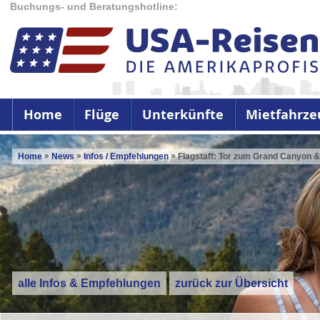
Buchungs- und Beratungshotline:
Home
Flüge
Unterkünfte
Mietfahrze
»
»
»
Home
News
Infos / Empfehlungen
Flagstaff: Tor zum Grand Canyon &
alle Infos & Empfehlungen
zurück zur Übersicht