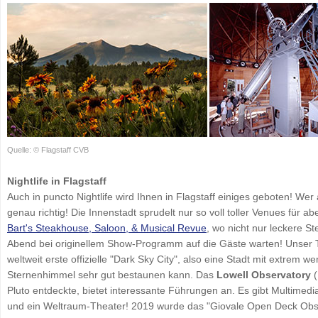
Quelle: © Flagstaff CVB
Nightlife in Flagstaff
Auch in puncto Nightlife wird Ihnen in Flagstaff einiges geboten! Wer
genau richtig! Die Innenstadt sprudelt nur so voll toller Venues für 
Bart's Steakhouse, Saloon, & Musical Revue
, wo nicht nur leckere St
Abend bei originellem Show-Programm auf die Gäste warten! Unser Ti
weltweit erste offizielle "Dark Sky City", also eine Stadt mit extrem
Sternenhimmel sehr gut bestaunen kann. Das
Lowell Observatory
(
Pluto entdeckte, bietet interessante Führungen an. Es gibt Multimed
und ein Weltraum-Theater! 2019 wurde das "Giovale Open Deck Observ