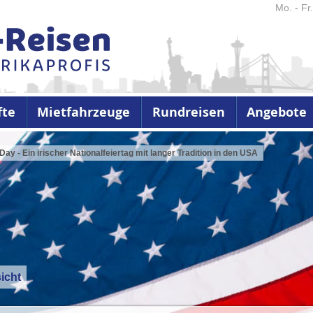
Mo. - Fr
fte
Mietfahrzeuge
Rundreisen
Angebote
 Day - Ein irischer Nationalfeiertag mit langer Tradition in den USA
icht