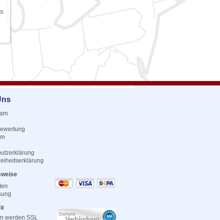
ks
Uns
eam
ewertung
um
utzerklärung
reiheitserklärung
sweise
ten
sung
it
en werden SSL