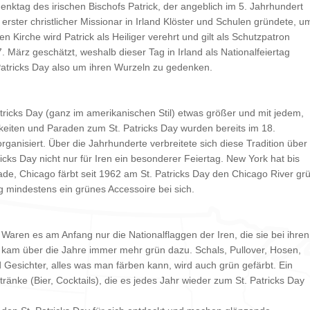
denktag des irischen Bischofs Patrick, der angeblich im 5. Jahrhundert
erster christlicher Missionar in Irland Klöster und Schulen gründete, u
n Kirche wird Patrick als Heiliger verehrt und gilt als Schutzpatron
. März geschätzt, weshalb dieser Tag in Irland als Nationalfeiertag
 Patricks Day also um ihren Wurzeln zu gedenken.
atricks Day (ganz im amerikanischen Stil) etwas größer und mit jedem,
hkeiten und Paraden zum St. Patricks Day wurden bereits im 18.
rganisiert. Über die Jahrhunderte verbreitete sich diese Tradition über
icks Day nicht nur für Iren ein besonderer Feiertag. New York hat bis
ade, Chicago färbt seit 1962 am St. Patricks Day den Chicago River gr
 mindestens ein grünes Accessoire bei sich.
Waren es am Anfang nur die Nationalflaggen der Iren, die sie bei ihren
kam über die Jahre immer mehr grün dazu. Schals, Pullover, Hosen,
 Gesichter, alles was man färben kann, wird auch grün gefärbt. Ein
ränke (Bier, Cocktails), die es jedes Jahr wieder zum St. Patricks Day