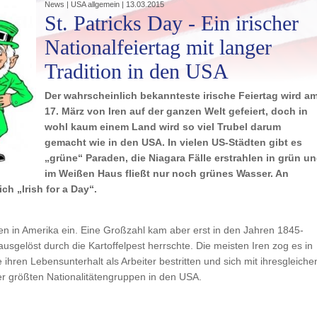
News | USA allgemein | 13.03.2015
St. Patricks Day - Ein irischer
Nationalfeiertag mit langer
Tradition in den USA
Der wahrscheinlich bekannteste irische Feiertag wird a
17. März von Iren auf der ganzen Welt gefeiert, doch in
wohl kaum einem Land wird so viel Trubel darum
gemacht wie in den USA. In vielen US-Städten gibt es
„grüne“ Paraden, die Niagara Fälle erstrahlen in grün u
im Weißen Haus fließt nur noch grünes Wasser. An
ch „Irish for a Day“.
n in Amerika ein. Eine Großzahl kam aber erst in den Jahren 1845-
ausgelöst durch die Kartoffelpest herrschte. Die meisten Iren zog es in
ihren Lebensunterhalt als Arbeiter bestritten und sich mit ihresgleiche
er größten Nationalitätengruppen in den USA.