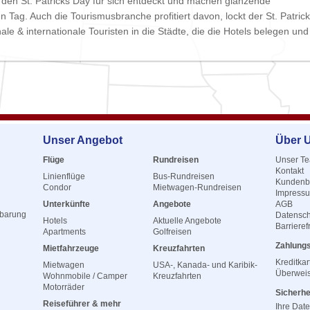
den St. Patricks Day für sich entdeckt und machen glänzende
n Tag. Auch die Tourismusbranche profitiert davon, lockt der St. Patric
le & internationale Touristen in die Städte, die die Hotels belegen und
Unser Angebot
Über 
Flüge
Rundreisen
Unser T
Kontakt
Linienflüge
Bus-Rundreisen
Kundenb
Condor
Mietwagen-Rundreisen
Impress
Unterkünfte
Angebote
AGB
nbarung
Datensch
Hotels
Aktuelle Angebote
Barrieref
Apartments
Golfreisen
Zahlung
Mietfahrzeuge
Kreuzfahrten
Kreditkar
Mietwagen
USA-, Kanada- und Karibik-
Überwei
Wohnmobile / Camper
Kreuzfahrten
Motorräder
Sicherhe
Reiseführer & mehr
Ihre Dat