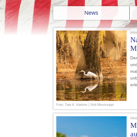
News
Info
Na
Mi
Der
und
mal
unb
erl
Foto: Tate K. Nations | Visit Mississippi
Info
Mi
au