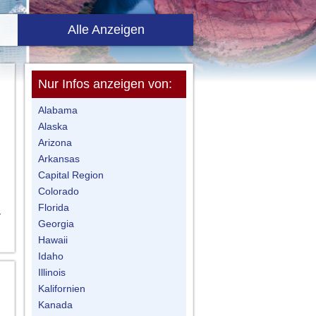
Alle Anzeigen
Nur Infos anzeigen von:
Alabama
Alaska
Arizona
Arkansas
Capital Region
Colorado
Florida
n
Georgia
Hawaii
Idaho
Illinois
Kalifornien
Kanada