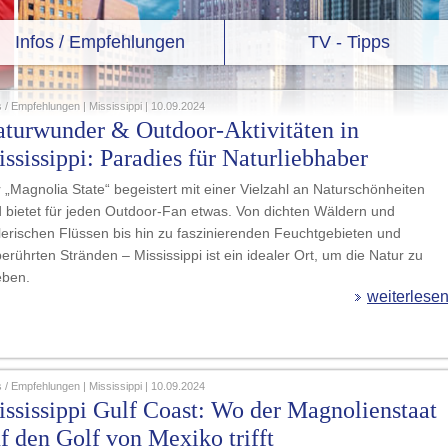
Infos / Empfehlungen
TV - Tipps
s / Empfehlungen | Mississippi | 10.09.2024
turwunder & Outdoor-Aktivitäten in
ssissippi: Paradies für Naturliebhaber
 „Magnolia State“ begeistert mit einer Vielzahl an Naturschönheiten
 bietet für jeden Outdoor-Fan etwas. Von dichten Wäldern und
erischen Flüssen bis hin zu faszinierenden Feuchtgebieten und
erührten Stränden – Mississippi ist ein idealer Ort, um die Natur zu
eben.
weiterlese
s / Empfehlungen | Mississippi | 10.09.2024
ssissippi Gulf Coast: Wo der Magnolienstaat
f den Golf von Mexiko trifft