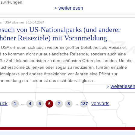
uswirkungen.
weiterlesen
 | USA allgemein | 15.04.2024
such von US-Nationalparks (und anderer
höner Reiseziele) mit Voranmeldung
 USA erfreuen sich auch weiterhin größter Beliebtheit als Reiseziel.
 so kommen nicht nur ausländische Reisende, sondern auch eine
ße Zahl Inlandstouristen zu den schönsten Orten des Landes. Um die
ucherströme zu lenken oder sogar zu reduzieren, führten einzelne
ionalparks und andere Attraktionen vor Jahren eine Pflicht zur
anmeldung ein. Leider ist das nicht überall gleich...
weiterlese
rück
...
...
vorwärts
1
4
5
6
7
8
137