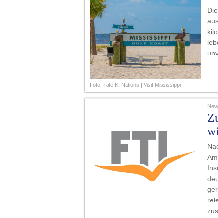
Die
aus
kil
leb
unv
Foto: Tate K. Nations | Visit Mississippi
News
Zu
wi
Nac
Amt
Ins
deu
ger
rel
zu