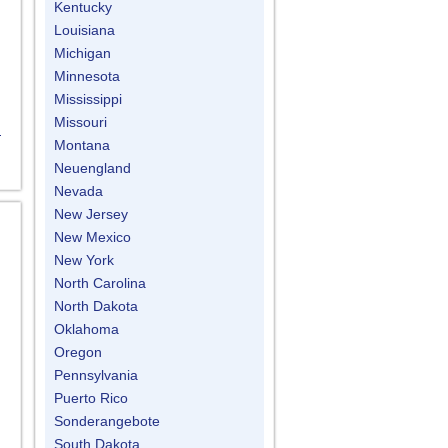
Kentucky
Louisiana
Michigan
Minnesota
Mississippi
Missouri
n
Montana
Neuengland
Nevada
New Jersey
New Mexico
New York
North Carolina
North Dakota
Oklahoma
Oregon
Pennsylvania
Puerto Rico
Sonderangebote
South Dakota