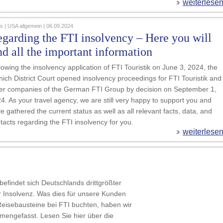
weiterlese
 | USA allgemein | 06.09.2024
garding the FTI insolvency – Here you will
nd all the important information
lowing the insolvency application of FTI Touristik on June 3, 2024, the
ich District Court opened insolvency proceedings for FTI Touristik and
er companies of the German FTI Group by decision on September 1,
4. As your travel agency, we are still very happy to support you and
e gathered the current status as well as all relevant facts, data, and
tacts regarding the FTI insolvency for you.
weiterlese
befindet sich Deutschlands drittgrößter
er Insolvenz. Was dies für unsere Kunden
Reisebausteine bei FTI buchten, haben wir
mmengefasst. Lesen Sie hier über die