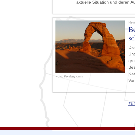
aktuelle Situation und deren A
News
Be
sc
Die
Und
gro
Bes
Nat
Foto: Pixabay.com
Vor
zu