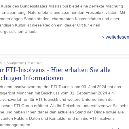
 Küste des Bundesstaates Mississippi bietet eine perfekte Mischung
 Entspannung, Naturerlebnis und spannenden Freizeitaktivitäten. Mit
ometerlangen Sandstränden, charmanten Küstenstädten und einer
endigen Kultur ist diese Region ein idealer Ort für einen
ergesslichen Urlaub.
weiterlese
 | USA allgemein | 06.09.2024
r FTI-Insolvenz - Hier erhalten Sie alle
chtigen Informationen
h dem Insolvenzantrag der FTI Touristik am 03. Juni 2024 hat das
sgericht München mit Beschluss vom 01. September 2024 ein
olvenzverfahren für FTI Touristik und weitere Unternehmen der
tschen FTI Group eröffnet. Als Ihr Reisebüro unterstützen wir Sie sehr
ne und haben Ihnen daher den aktuellen Stand der Dinge sowie alle
evanten Fakten, Daten und Kontakte rund um die FTI-Insolvenz
sammengetragen.