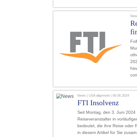
News
Re
fi
Fol
Mun
oth
202
hav
con
News | USA allgemein | 06.06.2024
FTI Insolvenz
Seit Montag, den 3. Juni 2024 
Reiseveranstalter in vorläufig
bedeutet, die ihre Reise oder 
in diesem Artikel für Sie zusa