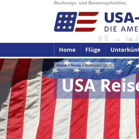
Buchungs- und Beratungshotline:
Home
Flüge
Unterkün
»
»
Home
News
Newsübersicht
USA Rei