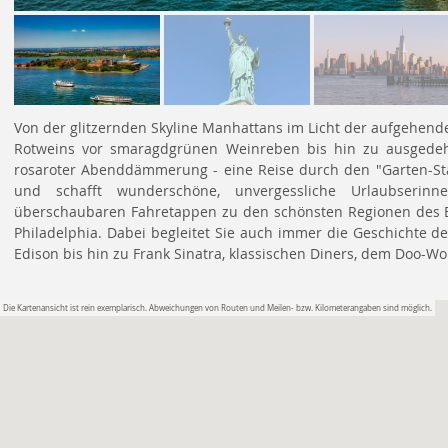
Von der glitzernden Skyline Manhattans im Licht der aufgehen
Rotweins vor smaragdgrünen Weinreben bis hin zu ausgedeh
rosaroter Abenddämmerung - eine Reise durch den "Garten-Staat
und schafft wunderschöne, unvergessliche Urlaubserinn
überschaubaren Fahretappen zu den schönsten Regionen des 
Philadelphia. Dabei begleitet Sie auch immer die Geschichte 
Edison bis hin zu Frank Sinatra, klassischen Diners, dem Doo-W
Die Kartenansicht ist rein exemplarisch. Abweichungen von Routen und Meilen- bzw. Kilometerangaben sind möglich.