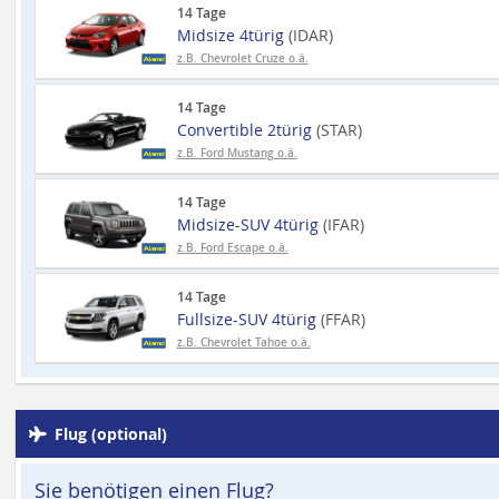
14 Tage
Midsize 4türig
(IDAR)
z.B. Chevrolet Cruze o.ä.
14 Tage
Convertible 2türig
(STAR)
z.B. Ford Mustang o.ä.
14 Tage
Midsize-SUV 4türig
(IFAR)
z.B. Ford Escape o.ä.
14 Tage
Fullsize-SUV 4türig
(FFAR)
z.B. Chevrolet Tahoe o.ä.
Flug (optional)
Sie benötigen einen Flug?