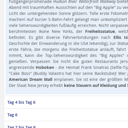
Fußgängerpromenade
Hudson River Waterfront Walkway
bietet
Abend mit traumhaften Aussichten auf den "Big Apple" zu ve
Licht der untergehenden Sonne glitzern. Tolle erste Fotomo
machen! Auf kurzer S-Bahn-Fahrt gelangt man unkomplizier
viele Sehenswürdigkeiten fußläufig erreichen. Nicht verpass
berühmtesten Ikone New Yorks, der
Freiheitsstatue
, welc
befindet. Es gibt diverse Fährverbindungen nach
Ellis I
Geschichte der Einwanderung in die USA lebendig), zur
Statue
erste Fähre, die morgens die Freiheitsstatue anläuft, fähr
nimmt, kann die Top-Sehenswürdigkeit des "Big Apples" 
genießen. Verpassen Sie nicht die guten Restaurants Jer
angrenzende
Hoboken
- die Heimat Frank Sinatras (Selfie-T
"Cake Boss" (Buddy Valastro hat hier seine Backstube)! Wer 
American Dream Mall
einplanen. Sie ist eine der größten M
Der Staat New Jersey erhebt
keine Steuern auf Kleidung und
Tag 4 bis Tag 6
Tag 6
Tag 7 bis Tag 9