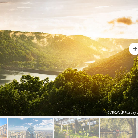
Nex
© ARCWuLF Pixabay.
N