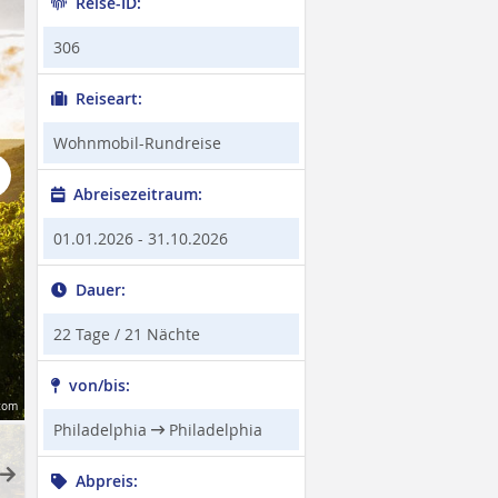
Reise-ID:
306
Reiseart:
Wohnmobil-Rundreise
t
Abreisezeitraum:
01.01.2026 - 31.10.2026
Dauer:
22 Tage / 21 Nächte
von/bis:
com
Philadelphia
Philadelphia
ext
Abpreis: