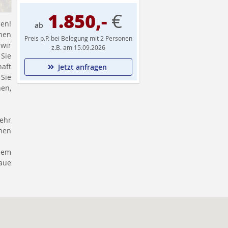
1.850,-
€
den!
ab
hen
Preis p.P. bei Belegung mit 2 Personen
wir
z.B. am 15.09.2026
 Sie
aft
Jetzt anfragen
 Sie
nen,
Mehr
enen
inem
aue