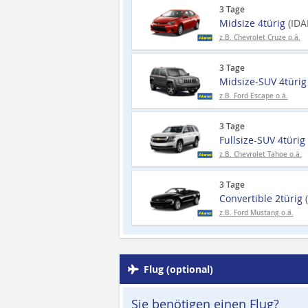
3 Tage
Midsize 4türig
(IDA
z.B. Chevrolet Cruze o.ä.
3 Tage
Midsize-SUV 4türi
z.B. Ford Escape o.ä.
3 Tage
Fullsize-SUV 4türig
z.B. Chevrolet Tahoe o.ä.
3 Tage
Convertible 2türig
z.B. Ford Mustang o.ä.
Flug (optional)
Sie benötigen einen Flug?