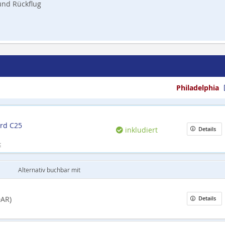
 und Rückflug
Philadelphia
rd C25
inkludiert
Details
t
Alternativ buchbar mit
DAR)
Details