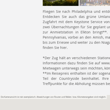
Fliegen Sie nach Philadelphia und entd
Entdecken Sie auch das grüne Umland 
Zugfahrt mit dem Keystone Service vo
zwei Übernachtungen für Sie geplant u
zur Anmietstation in Elkton bringt**
Pennsylvanias, vorbei an den Amish, m
bis zum Eriesee und weiter zu den Niag
finden Sie hier.
*Der Zug hält an verschiedenen Statione
Informationen dazu finden Sie auf www.
Mietwagen unterwegs sein möchten, kön
**Im Reisepreis enthalten ist der sogen
Teil der Countryside beinhaltet. I
Treffpunkte für die Abholung müssen be
Die Kartenansicht ist rein exemplarisch. Abweichungen von Routen und Meilen- bzw. Kilometerangaben sind möglich.