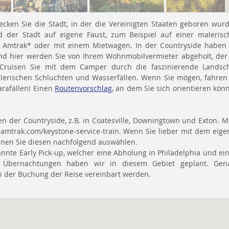
ecken Sie die Stadt, in der die Vereinigten Staaten geboren wur
der Stadt auf eigene Faust, zum Beispiel auf einer malerisc
n Amtrak* oder mit einem Mietwagen. In der Countryside haben 
nd hier werden Sie von Ihrem Wohnmobilvermieter abgeholt, der
. Cruisen Sie mit dem Camper durch die faszinierende Landsch
alerischen Schluchten und Wasserfällen. Wenn Sie mögen, fahren
arafällen! Einen
Routenvorschlag
, an dem Sie sich orientieren kön
n der Countryside, z.B. in Coatesville, Downingtown und Exton. 
amtrak.com/keystone-service-train. Wenn Sie lieber mit dem eig
nen Sie diesen nachfolgend auswählen.
annte Early Pick-up, welcher eine Abholung in Philadelphia und e
hre Übernachtungen haben wir in diesem Gebiet geplant. Gen
i der Buchung der Reise vereinbart werden.