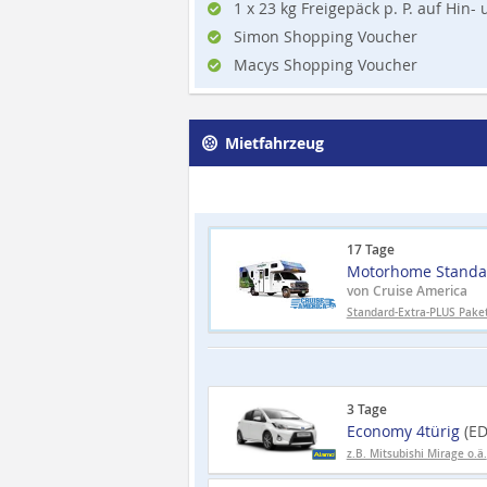
1 x 23 kg Freigepäck p. P. auf Hin-
Simon Shopping Voucher
Macys Shopping Voucher
Mietfahrzeug
17 Tage
Motorhome Standa
von Cruise America
Standard-Extra-PLUS Pake
3 Tage
Economy 4türig
(E
z.B. Mitsubishi Mirage o.ä.