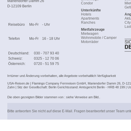
Mariendorfer Damm 26
Condor
Mie
D-12109 Berlin
Gef
Unterkünfte
Hotels
Ang
Apartments
Akt
Ranches
Cit
Reisebüro
Mo-Fr
- Uhr
Las
Mietfahrzeuge
Mietwagen
Wohnmobile / Camper
Telefon
Mo-Fr
16 - 18 Uhr
Motorräder
Deutschland:
030 - 707 93 40
Schweiz:
0325 - 12 70 06
Österreich:
0720 - 51 59 75
Irrtümer und Änderung vorbehalten, alle Angebote vorbehaltlich Verfügbarkeit
USA-Reisen.de | Flamingo Company Fernreisen GmbH, Mariendorfer Damm 26, D-1210
Zahn | Sitz der Gesellschaft: Berlin Gerichtsstand: Amtsgericht Berlin - HRB 48 199 |
Die oben gezeigten Bilder stammen von : siehe Verweise am Bild..
Bitte antworten Sie nicht auf diese E-Mail. Fragen beantwortet unser Team un