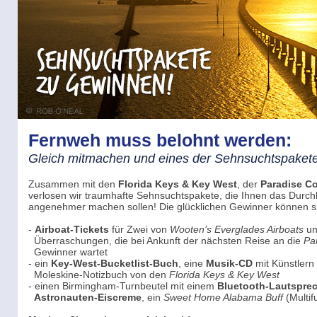
Fernweh muss belohnt werden:
Gleich mitmachen und eines der Sehnsuchtspaket
Zusammen mit den
Florida Keys & Key West
, der
Paradise C
verlosen wir traumhafte Sehnsuchtspakete, die Ihnen das Durch
angenehmer machen sollen! Die glücklichen Gewinner können s
-
Airboat-Tickets
für Zwei von
Wooten’s Everglades Airboats
un
Überraschungen, die bei Ankunft der nächsten Reise an die
Pa
Gewinner wartet
- ein
Key-West-Bucketlist-Buch
, eine
Musik-CD
mit Künstlern
Moleskine-Notizbuch von den
Florida Keys & Key West
- einen Birmingham-Turnbeutel mit einem
Bluetooth-Lautspre
Astronauten-Eiscreme
, ein
Sweet Home Alabama Buff
(Multif