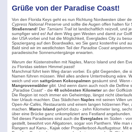
Grüße von der Paradise Coast!
Von den Florida Keys geht es nun Richtung Nordwesten über d
Cypress National Preserve
und sollte die Augen offen halten für
Straßenrand
! Der
Tamiami Trail
ist landschaftlich reizvoll, un
sumpfiger wird es! Auf dem Weg gen Westen und damit zur Gol
der USA vorbei und hat die Möglichkeit, Everglades City zu besu
Spaziergang auf den Boardwalks, wo Sie ganz kostenfrei und a
Bald sind wir im westlichsten Teil der
Paradise Coast
angekommen,
paradiesische Sonnenuntergänge erwarten.
Warum der Küstenstreifen mit Naples, Marco Island und den Eve
zu Floridas siebten Himmel passt!
Manchmal führt kein Weg daran vorbei. Es gibt Gegenden, die si
Namen führen müssen. Weil alles andere Untertreibung wäre. 
weich und von
sattgrünen Kokospalmen
gesäumt sind. Wenn e
Mangrovenwälder
gibt. Und wenn dann auch noch die Delfine s
„Paradise Coast“ - die
48 schönsten Kilometer
an der Golfküste
Die Region ist noch immer ein Geheimtipp, längst nicht überla
hier Urlaub machten. Das Städtchen
Naples
mit seinen Villen u
Open-Air-Cafés, Restaurants und einem langen hölzernen Pier, 
machen.
Marco Island
gehört dazu - zehn Kilometer lang, sechs
über eine Brücke ganz unkompliziert ans Festland angebunden.
Teil dieses Paradieses sind auch die
Everglades
im Süden - von
gestellt, bewohnt von Alligatoren, sogar von Panthern. Wie man
Rangern auf Kanu-, Kajak oder Propellerboot-Ausflugstour. Mit 