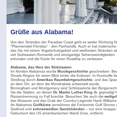
Grüße aus Alabama!
Von den Stränden der Paradise Coast geht es weiter Richtung N
"Pfannenstiel Floridas" - den
Panhandle
. Auch er hat malerische
das Sie mit einem Vogelschutzgebiet und weißesten Stränden w
viel Südstaaten-Romantik und einzigartige Sehenswürdigkeiten. Es 
erkunden und die Küste für einen Roadtrip zu verlassen.
Alabama, das Herz der Südstaaten
Im Norden Alabamas wurde
Musikgeschichte
geschrieben. Bes
Shoals-Region für einen Blick hinter die Kulissen. In Huntsville l
Streifzug durch
Amerikas Raumfahrtgeschichte
, und das
Spa
an dem Ort, an dem die Mondrakete entwickelt wurde.
Birmingham und Montgomery sind Schlüsselorte der Bürgerrec
Sie die Stätten, an denen
Dr. Martin Luther King Jr.
gepredigt h
Rassentrennung zu Fall brachte. Besuchen Sie auch die
weltgr
das Museum und das Grab der Country-Legende Hank Williams
An Alabamas
Golfküste
verwöhnen die Ferienorte Gulf Shores 
Seafood und
schneeweißen Sandstränden
– nur eine knappe 
Geburtsort des US amerikanischen Mardi Gras, entfernt.