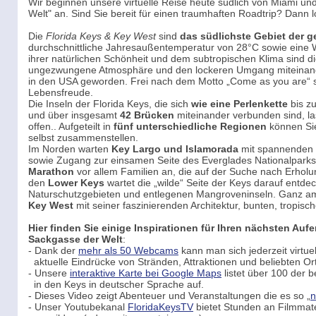
Wir beginnen unsere virtuelle Reise heute südlich von Miami und
Welt" an. Sind Sie bereit für einen traumhaften Roadtrip? Dann l
Die
Florida Keys & Key West
sind
das südlichste Gebiet der 
durchschnittliche Jahresaußentemperatur von 28°C sowie eine 
ihrer natürlichen Schönheit und dem subtropischen Klima sind di
ungezwungene Atmosphäre und den lockeren Umgang miteinander
in den USA geworden. Frei nach dem Motto „Come as you are“ sp
Lebensfreude.
Die Inseln der Florida Keys, die sich
wie eine Perlenkette
bis zu
und über insgesamt
42 Brücken
miteinander verbunden sind, l
offen.. Aufgeteilt in
fünf unterschiedliche Regionen
können Sie
selbst zusammenstellen.
Im Norden warten
Key Largo und Islamorada
mit spannenden S
sowie Zugang zur einsamen Seite des Everglades Nationalparks
Marathon
vor allem Familien an, die auf der Suche nach Erholu
den
Lower Keys
wartet die „wilde“ Seite der Keys darauf entdec
Naturschutzgebieten und entlegenen Mangroveninseln. Ganz am
Key West
mit seiner faszinierenden Architektur, bunten, tropis
Hier finden Sie einige Inspirationen für Ihren nächsten Auf
Sackgasse der Welt
:
- Dank der
mehr als 50 Webcams
kann man sich jederzeit virtue
aktuelle Eindrücke von Stränden, Attraktionen und beliebten O
- Unsere
interaktive Karte bei Google Maps
listet über 100 der b
in den Keys in deutscher Sprache auf.
- Dieses Video zeigt Abenteuer und Veranstaltungen die es so „
n
- Unser Youtubekanal
FloridaKeysTV
bietet Stunden an Filmmat