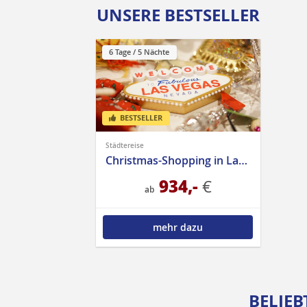
UNSERE BESTSELLER
6 Tage / 5 Nächte
BESTSELLER
|
Städtereise
Christmas-Shopping in Las Vegas
934,-
€
ab
mehr dazu
BELIEB