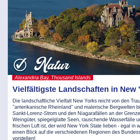
Alexandria Bay, Thousand Islands
Vielfältigste Landschaften in New 
Die landschaftliche Vielfalt New Yorks reicht von den Tr
"amerikanische Rheinland" und malerische Bergwelten b
Sankt-Lorenz-Strom und den Niagarafällen an der Grenze 
Weingüter, spiegelglatte Seen, rauschende Wasserfälle u
frischen Luft ist, der wird New York State lieben - egal i
einen Blick auf die verschiedenen Regionen des Bundesst
vorstellen!