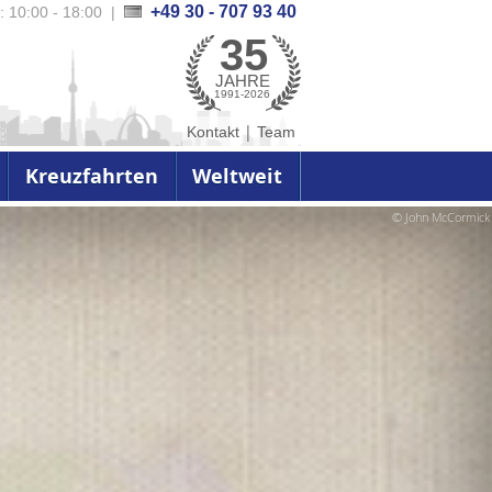
+49 30 - 707 93 40
.: 10:00 - 18:00
|
35
JAHRE
1991-2026
|
Kontakt
Team
Kreuzfahrten
Weltweit
© John McCormick