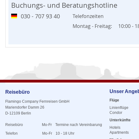
genommen werden können.
Buchungs- und Beratungshotline
3. Landausflüge
030 - 707 93 40
Telefonzeiten
Es ist sehr zu empfehlen die geplanten Touren im Voraus zu 
Montag - Freitag:
10:00 - 1
da bei beliebten Ausflügen manchmal schon im Vorfeld alle P
vergeben sind. Wenn man also auf Nummer sicher gehen mö
dann sollte schon im Voraus geprüft werden, ob die Landausf
schon vor der Abreise gebucht werden können.
Unser Ange
Reisebüro
Flüge
Flamingo Company Fernreisen GmbH
Mariendorfer Damm 26
Linienflüge
Condor
D-12109 Berlin
Unterkünfte
Reisebüro
Mo-Fr
Termine nach Vereinbarung
Hotels
Apartments
Telefon
Mo-Fr
10 - 18 Uhr