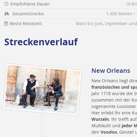
Empfohlene Dauer:
10 bi
Gesamtstrecke:
1.400 Meilen /
Beste Reisezeit:
März bis Juni, September un
Streckenverlauf
Zack Smith Photography | NO & Co
New Orleans
New Orleans liegt dir
französisches und spa
Jahr 1718 wurde die 
zusammen mit der Kolo
sogenannte
Louisiana
Hier erlebt Ihr eine K
Wurzeln
. Ihr trefft 
Multikulti und
jeder 
den
Voodoo
, Geister