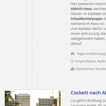
Hier passieren manc
Aldrich-Haus
, welche
Häuser im Eastlake Sti
Schaufensterpuppe
di
niemand im Haus ist.
und dankbar darfür is
ihrem Amt zurück, di
stattgefunden haben, 
darauf.
Tages Entfernung:
Empfohlener Aufen
Detailierter Route
Cockett nach A
Louisiana Travel
Los geht's Richtung 
Louisiana endet. Ihr