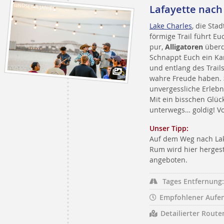
LINDSEY A JANIES
Lafayette nach
Lake Charles
, die Sta
förmige Trail führt E
pur,
Alligatoren
überq
Schnappt Euch ein Ka
und entlang des Trail
wahre Freude haben.
unvergessliche Erlebn
Mit ein bisschen Glück
unterwegs… goldig! Vor
Unser Tipp:
Auf dem Weg nach Lak
Rum wird hier hergest
angeboten.
Tages Entfernung:
Empfohlener Aufen
Detailierter Route