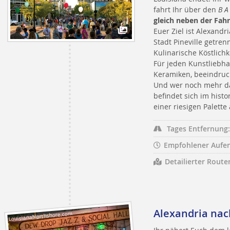
fahrt Ihr über den
B A
gleich neben der Fah
Euer Ziel ist Alexandr
Stadt Pineville getre
Kulinarische Köstlichk
Für jeden Kunstliebha
Keramiken, beeindru
Und wer noch mehr da
befindet sich im hist
einer riesigen Palette
Tages Entfernung:
Empfohlener Aufen
Detailierter Route
Alexandria na
LouisianaNorthshore.com