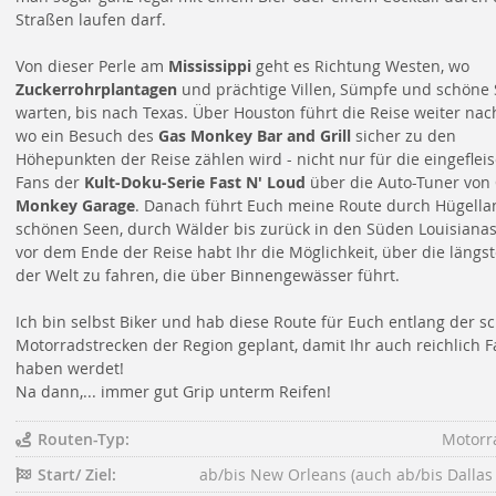
Straßen laufen darf.
Von dieser Perle am
Mississippi
geht es Richtung Westen, wo
Zuckerrohrplantagen
und prächtige Villen, Sümpfe und schöne
warten, bis nach Texas. Über Houston führt die Reise weiter nach
wo ein Besuch des
Gas Monkey Bar and Grill
sicher zu den
Höhepunkten der Reise zählen wird - nicht nur für die eingeflei
Fans der
Kult-Doku-Serie Fast N' Loud
über die Auto-Tuner von
Monkey Garage
. Danach führt Euch meine Route durch Hügella
schönen Seen, durch Wälder bis zurück in den Süden Louisianas
vor dem Ende der Reise habt Ihr die Möglichkeit, über die längs
der Welt zu fahren, die über Binnengewässer führt.
Ich bin selbst Biker und hab diese Route für Euch entlang der s
Motorradstrecken der Region geplant, damit Ihr auch reichlich 
haben werdet!
Na dann,... immer gut Grip unterm Reifen!
Routen-Typ:
Motorr
Start/ Ziel:
ab/bis New Orleans (auch ab/bis Dallas