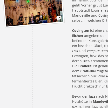
Ihr nähert Euch dem l
geht! Vorher grüßt Eu
Hauptstadt Louisianas,
Mandeville und Coving
selbst, in welchen Ort
Covington
ist eine c
Eichen
umgeben den
befinden. Kunstgaleri
ein bisschen Glück, t
Lost
und
Vampire Diari
Covington, bzw. das a
deren Bier-Kreatione
Die
Brauerei
ist genau
dem
Craft-Bier
zugetan
tatsächlich nur lokal
fermentiertes Bier. K
Frucht praktisch nur 
Bevor der
Jazz
nach Ne
Holzhütte in
Mandevil
u.v.m. ihren Jazz spi