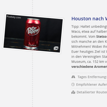
Pixabay.com
Houston nach 
Tipp: Haltet unbedingt
Waco, etwa auf halber 
bekommt. Vom
Stets
sich manche an den K
Mitnehmen! Wobei Ihr 
Euer heutiges Ziel ist
in den Vereinigten Sta
Museum, ca. 152 km vo
verschiedene Arome
Tages Entfernung:
Empfohlener Aufen
Detailierter Route