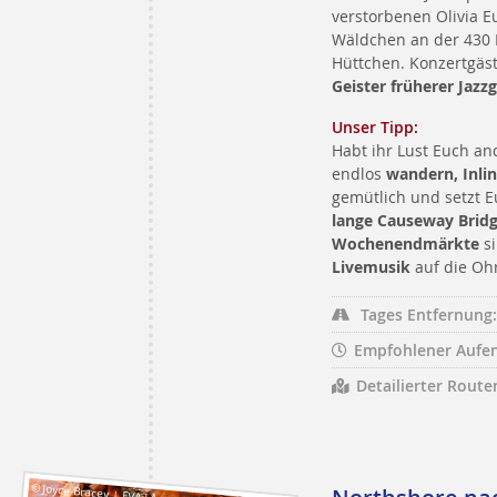
verstorbenen Olivia Eu
Wäldchen an der 430 
Hüttchen. Konzertgäs
Geister früherer Jazz
Unser Tipp:
Habt ihr Lust Euch a
endlos
wandern, Inli
gemütlich und setzt 
lange Causeway Brid
Wochenendmärkte
si
Livemusik
auf die Oh
Tages Entfernung:
Empfohlener Aufen
Detailierter Route
© Joyce Bracey | FVA LA