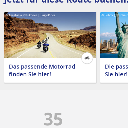
© Anastasia Petukhova | EagleRider
© Beboy | Fotolia.
Das passende Motorrad
Die pas
finden Sie hier!
Sie hier!
35