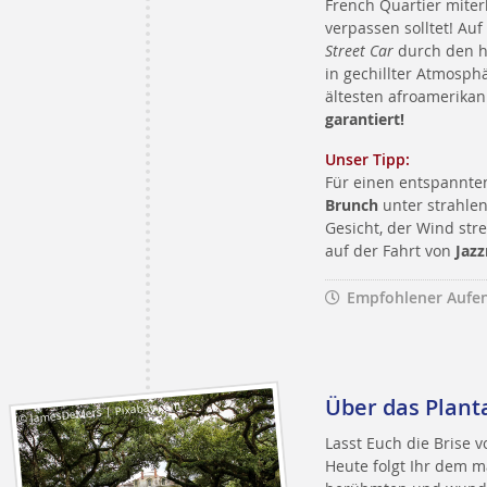
French Quartier miterl
verpassen solltet! Au
Street Car
durch den 
in gechillter Atmosph
ältesten afroamerika
garantiert!
Unser Tipp:
Für einen entspannten
Brunch
unter strahl
Gesicht, der Wind stre
auf der Fahrt von
Jaz
Empfohlener Aufen
Über das Plant
© JamesDeMers | Pixabay.com
Lasst Euch die Brise 
Heute folgt Ihr dem mä