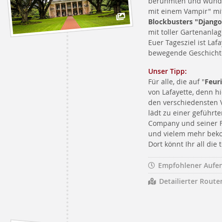
berühmten und wunder
mit einem Vampir" m
Blockbusters "Djang
mit toller Gartenanlag
Euer Tagesziel ist Laf
bewegende Geschicht
Unser Tipp:
Für alle, die auf "
Feur
von Lafayette, denn h
den verschiedensten V
lädt zu einer geführt
Company und seiner F
und vielem mehr bek
Dort könnt Ihr all di
Empfohlener Aufen
Detailierter Route