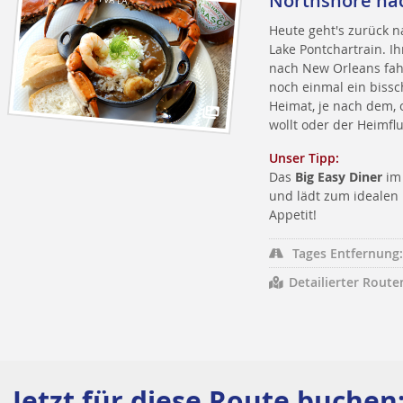
Northshore na
Heute geht's zurück n
Lake Pontchartrain. I
nach New Orleans fah
noch einmal ein biss
Heimat, je nach dem, 
wollt oder der Heimflu
Unser Tipp:
Das
Big Easy Diner
i
und lädt zum idealen
Appetit!
Tages Entfernung:
Detailierter Route
Jetzt für diese Route buchen