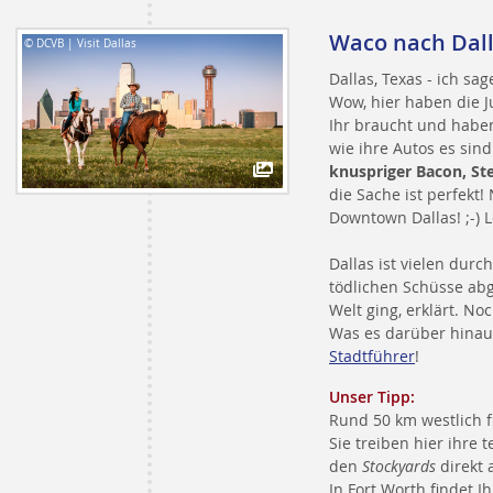
Waco nach Dal
© DCVB | Visit Dallas
Dallas, Texas - ich sa
Wow, hier haben die J
Ihr braucht und hab
wie ihre Autos es sind
knuspriger Bacon, St
die Sache ist perfekt!
Downtown Dallas! ;-) Le
Dallas ist vielen durc
tödlichen Schüsse abg
Welt ging, erklärt. 
Was es darüber hinau
Stadtführer
!
Unser Tipp:
Rund 50 km westlich f
Sie treiben hier ihre
den
Stockyards
direkt 
In Fort Worth findet 