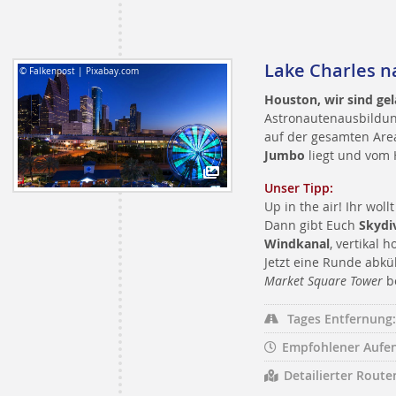
Lake Charles 
© Falkenpost | Pixabay.com
Houston, wir sind gel
Astronautenausbildun
auf der gesamten Area 
Jumbo
liegt und vom H
Unser Tipp:
Up in the air! Ihr wol
Dann gibt Euch
Skydi
Windkanal
, vertikal 
Jetzt eine Runde abkü
Market Square Tower
be
Tages Entfernung:
Empfohlener Aufen
Detailierter Route